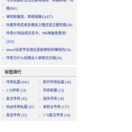
传奇私服卧龙山庄秘境指南：制霸群雄，问
鼎(661)
谁知斩魔道，单缘镇魔心(437)
杜都传奇武侠走爆发之路还是注重防御(38)
传奇SF网站惊天失守，996神器免费领！
(323)
zhaosf玩家学会强化是能够轻松赚钱的(34)
传奇为什么后期没人单刷白日城(34)
标签排行
传奇私服
(641)
新开传奇私服
(16)
1.76传奇
(53)
传奇新服
(13)
复古传奇
(42)
迷失传奇
(18)
热血传奇私服
(41)
单职业传奇
(137)
变态传奇
(22)
1.76复古传奇
(14)