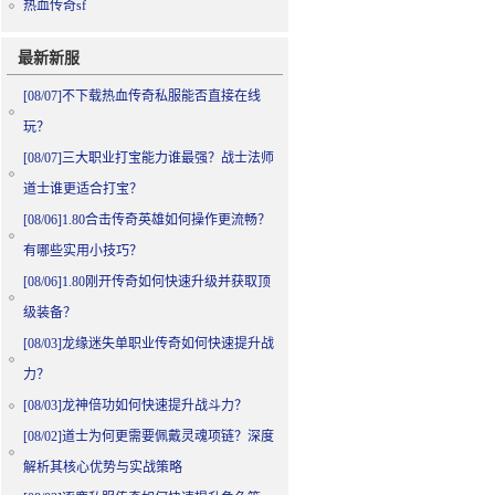
热血传奇sf
最新新服
[08/07]
不下载热血传奇私服能否直接在线
玩？
[08/07]
三大职业打宝能力谁最强？战士法师
道士谁更适合打宝？
[08/06]
1.80合击传奇英雄如何操作更流畅？
有哪些实用小技巧？
[08/06]
1.80刚开传奇如何快速升级并获取顶
级装备？
[08/03]
龙缘迷失单职业传奇如何快速提升战
力？
[08/03]
龙神倍功如何快速提升战斗力？
[08/02]
道士为何更需要佩戴灵魂项链？深度
解析其核心优势与实战策略