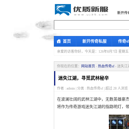
新开传
首页
新开传奇私服
传奇s
亲爱的访客你好，
今天是：126年8月7日 
你现在的位置：
网站首页
-
热血传奇sf
- 迷失
迷失江湖，寻觅武林秘辛
作者 : admin | 分类 : 热血传奇sf | 超过
28
人浏览 
在波澜壮阔的武林江湖中，无数英雄豪
将作为传奇游戏迷失江湖的指路明灯，