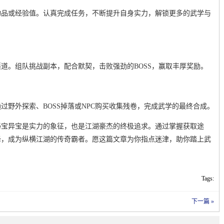
物品或经验值。认真完成任务，不断提升自身实力，解锁更多的武学与
道。组队挑战副本，配合默契，击败强劲的BOSS，赢取丰厚奖励。
过野外探索、BOSS掉落或NPC购买收集残卷，完成武学的最终合成。
秘宝异宝是实力的象征，也是江湖豪杰的终极追求。通过掌握获取途
峰，成为纵横江湖的传奇霸者。愿这篇文章为你指点迷津，助你踏上武
Tags:
下一篇 »