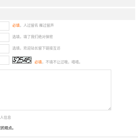
必填
，人过留名 雁过留声
选填，填了我们绝对保密
选填，欢迎站长留下链接互访
必填
，不填不让过哦，嘻嘻。
个人信息
您的观点。