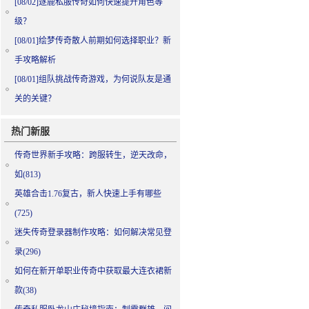
[08/02]
逐鹿私服传奇如何快速提升角色等
级？
[08/01]
绘梦传奇散人前期如何选择职业？新
手攻略解析
[08/01]
组队挑战传奇游戏，为何说队友是通
关的关键？
热门新服
传奇世界新手攻略：跨服转生，逆天改命，
如(813)
英雄合击1.76复古，新人快速上手有哪些
(725)
迷失传奇登录器制作攻略：如何解决常见登
录(296)
如何在新开单职业传奇中获取最大连衣裙新
款(38)