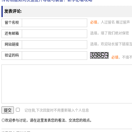
发表评论:
必填
，人过留名 雁过留声
留个名呗
选填，填了我们绝对保密
还有邮箱
选填，欢迎站长留下链接
网站链接
验证的码
必填
，不填
记住我,下次回复时不用重新输入个人信息
◎欢迎参与讨论，请在这里发表您的看法、交流您的观点。