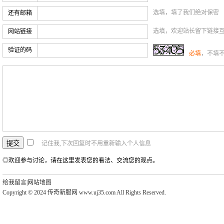
选填，填了我们绝对保密
还有邮箱
选填，欢迎站长留下链接
网站链接
验证的码
必填
，不填
记住我,下次回复时不用重新输入个人信息
◎欢迎参与讨论，请在这里发表您的看法、交流您的观点。
给我留言
|
网站地图
Copyright © 2024 传奇新服网 www.uj35.com All Rights Reserved.