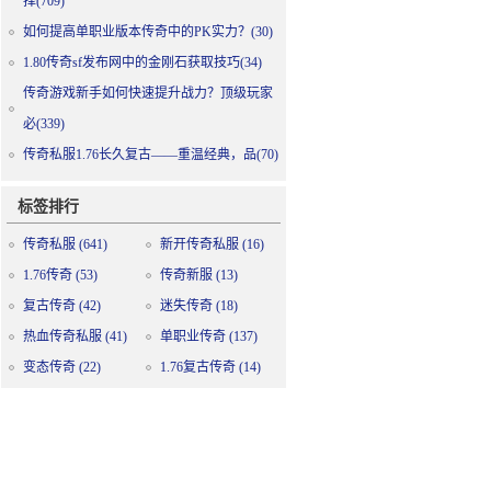
择(709)
如何提高单职业版本传奇中的PK实力？(30)
1.80传奇sf发布网中的金刚石获取技巧(34)
传奇游戏新手如何快速提升战力？顶级玩家
必(339)
传奇私服1.76长久复古——重温经典，品(70)
标签排行
传奇私服
(641)
新开传奇私服
(16)
1.76传奇
(53)
传奇新服
(13)
复古传奇
(42)
迷失传奇
(18)
热血传奇私服
(41)
单职业传奇
(137)
变态传奇
(22)
1.76复古传奇
(14)