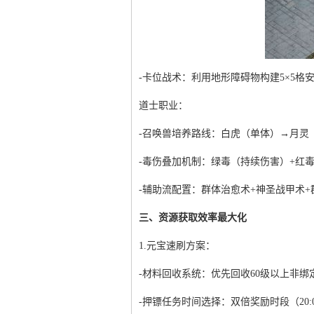
-卡位战术：利用地形障碍物构建5×5格
道士职业：
-召唤兽培养路线：白虎（单体）→月灵
-毒伤叠加机制：绿毒（持续伤害）+红
-辅助流配置：群体治愈术+神圣战甲术+
三、资源获取效率最大化
1.元宝速刷方案：
-材料回收系统：优先回收60级以上非绑
-押镖任务时间选择：双倍奖励时段（20:00-