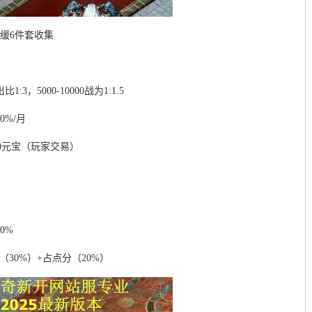
缓6件套收集
，5000-10000战为1:1.5
%/月
70元宝（玩家交易）
0%
（30%）+占点分（20%）