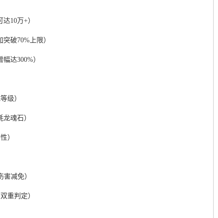
达10万+）
突破70%上限）
增幅达300%）
化等级）
耗龙魂石）
属性）
%伤害减免）
害双重判定）