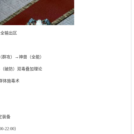
安全输出区
（群攻）→神兽（全能）
毒（破防）双毒叠加理论
群体施毒术
定装备
22:00）