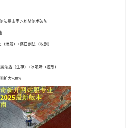
火剑法暴击率＞刺杀剑术破防
速
火（爆发）+逐日剑法（收割）
+魔法盾（生存）+冰咆哮（控制）
围扩大+30%