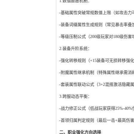
1.数值膨胀机制：
-基础属性突破常规数值上限（如攻击力可
-装备词缀属性生成规则（常见暴击率叠加
-等级压制公式（200级玩家对180级伤害
2.装备升阶系统：
-强化转移规则（+15装备可无损转移强
-附魔属性继承机制（特殊属性继承需消
-套装属性联动公式（3+2混搭激活隐藏
3.跨服动态平衡：
-战力修正公式（低战玩家获得25%-40
-首领归属判定规则（最后一击+最高伤
二、职业强化方向选择