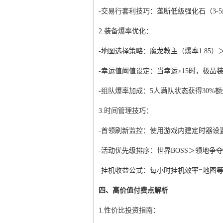
-交易行套利技巧：垄断低级强化石（3-
2.装备爆率优化：
-地图选择策略：魔龙教主（爆率1:85）＞
-幸运值阈值设定：当幸运≥15时，极品装
-组队爆率加成：5人满队状态获得30%
3.时间管理技巧：
-首领刷新监控：使用游戏内建定时器设置
-活动优先级排序：世界BOSS＞领地争
-挂机收益公式：每小时挂机效率=地图等级
四、高价值付费点解析
1.性价比投资指南：