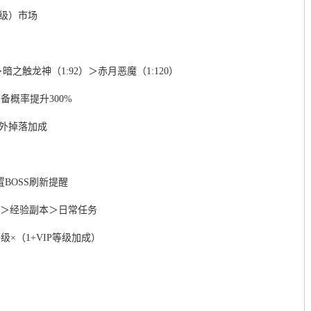
5级）市场
暗之触龙神（1:92）＞赤月恶魔（1:120）
备概率提升300%
额外掉落加成
BOSS刷新提醒
夺＞经验副本＞日常任务
×（1+VIP等级加成）