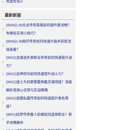
热血传奇sf
最新新服
[08/06]
1.80合击传奇英雄如何操作更流畅？
有哪些实用小技巧？
[08/06]
1.80刚开传奇如何快速升级并获取顶
级装备？
[08/03]
龙缘迷失单职业传奇如何快速提升战
力？
[08/03]
龙神倍功如何快速提升战斗力？
[08/02]
道士为何更需要佩戴灵魂项链？深度
解析其核心优势与实战策略
[08/02]
逐鹿私服传奇如何快速提升角色等
级？
[08/01]
绘梦传奇散人前期如何选择职业？新
手攻略解析