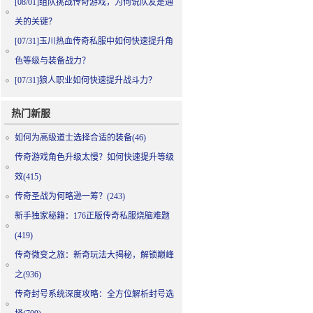
[08/01]
组队挑战传奇游戏，为何说队友是通
关的关键？
[07/31]
玉川热血传奇私服中如何快速提升角
色等级与装备战力？
[07/31]
狼人职业如何快速提升战斗力？
热门新服
如何为高级道士选择合适的装备(46)
传奇游戏角色升级太慢？如何快速提升等级
效(415)
传奇圣战为何略逊一筹？(243)
新手独家秘籍：176正版传奇私服烧脑难题
(419)
传奇微变之旅：新奇玩法大揭秘，解锁巅峰
之(936)
传奇封号系统深度攻略：全方位解析封号选