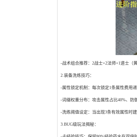
-战术组合推荐：2战士+2法师+1道士（
2.装备洗练技巧：
-属性锁定机制：每次锁定1条属性费用递增（1
-词缀权重分布：攻击属性占比40%、防御
-洗练阈值设定：当出现3条有效属性时
3.BUG级玩法揭秘：
-卡经验技巧：保留80%经验药水在双倍