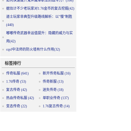
如何快速提升鬼斧藏单职业的战斗力？(108)
据估计不少老玩家对1.76金币的复古挖掘(42)
道士玩家非典型升级路线解析：以"慢"制胜
(440)
嘟嘟传奇武器幸运值提升：隐藏的威力与实
用(42)
cqsf中法师的防火墙有什么作用(32)
标签排行
传奇私服
(641)
新开传奇私服
(16)
1.76传奇
(53)
传奇新服
(13)
复古传奇
(42)
迷失传奇
(18)
热血传奇私服
(42)
单职业传奇
(137)
变态传奇
(22)
1.76复古传奇
(14)