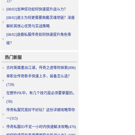
力？
[08/03]
龙神倍功如何快速提升战斗力？
[08/02]
道士为何更需要佩戴灵魂项链？深度
解析其核心优势与实战策略
[08/02]
逐鹿私服传奇如何快速提升角色等
级？
热门新服
古时英雄重出江湖，传奇之途等你探索(898)
单职业传奇新手快速上手，装备怎么选？
(729)
在野外PK中，有几个技巧是必须要掌握的。
(50)
传奇私服究竟好不好玩？这份详细攻略带你
一(315)
传奇私服ID不足一小时内快速解决攻略(470)