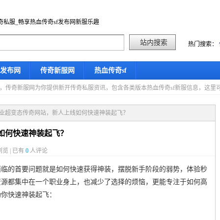
奇私服_畅享热血传奇sf发布网新服乐趣
热门搜索：
f发布网
传奇新服网
热血传奇sf
星期六，传奇新服网为你提供新开传奇私服资讯，包含各类版本热血传奇sf新服信息，这
职业超变态传奇网站，新人上线如何快速神装起飞？
如何快速神装起飞？
览 | 已有
0
人评论
面临的首要问题就是如何快速获得神装，摆脱新手阶段的弱势，体验秒
资源都集中在一个职业身上，也减少了选择的烦恼，更能专注于如何高
助你快速神装起飞：