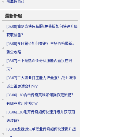
热血传奇sf
最新新服
[08/08]
仙剑奇侠传私服3免费版如何快速升级
获取装备？
[08/08]
今日猪价如何查询？生猪价格最新走
势全攻略
[08/07]
不下载热血传奇私服能否直接在线
玩？
[08/07]
三大职业打宝能力谁最强？战士法师
道士谁更适合打宝？
[08/06]
1.80合击传奇英雄如何操作更流畅？
有哪些实用小技巧？
[08/06]
1.80刚开传奇如何快速升级并获取顶
级装备？
[08/03]
龙缘迷失单职业传奇如何快速提升战