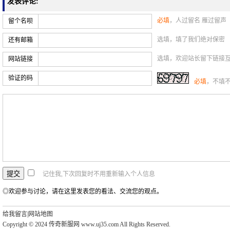
发表评论:
必填
，人过留名 雁过留声
留个名呗
选填，填了我们绝对保密
还有邮箱
选填，欢迎站长留下链接
网站链接
验证的码
必填
，不填
记住我,下次回复时不用重新输入个人信息
◎欢迎参与讨论，请在这里发表您的看法、交流您的观点。
给我留言
|
网站地图
Copyright © 2024 传奇新服网 www.uj35.com All Rights Reserved.