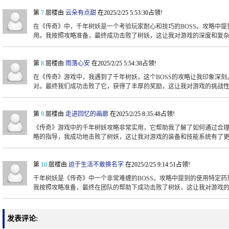
第
7
层楼由
云朵有点甜
在2025/2/25 5:53:30占领!
在《传奇》中，千年树妖是一个考验玩家耐心和技巧的BOSS。攻略中
用。我按照攻略准备，最终成功击败了树妖，这让我对游戏的深度和复
第
8
层楼由
雨落心安
在2025/2/25 5:54:38占领!
在《传奇》游戏中，我遇到了千年树妖，这个BOSS的攻略让我印象深
对。最终我们成功击败了它，获得了丰厚的奖励，这让我对游戏的挑战
第
9
层楼由
走进回忆的画廊
在2025/2/25 8:35:48占领!
《传奇》游戏中的千年树妖攻略非常实用，它帮助我了解了如何通过合
略的指导，我成功地击败了树妖，这让我对游戏的装备和技能系统有了
第
10
层楼由
迫于生活不敢换名字
在2025/2/25 9:14:51占领!
千年树妖是《传奇》中一个非常难缠的BOSS。攻略中提到的使用特定
我按照攻略准备，最终在团队的帮助下成功击败了树妖，这让我对游戏
发表评论: