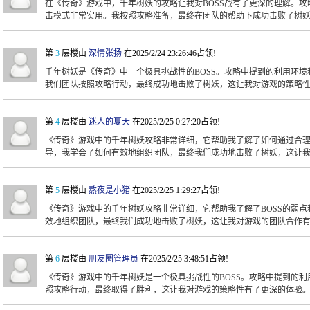
在《传奇》游戏中，千年树妖的攻略让我对BOSS战有了更深的理解。攻
击模式非常实用。我按照攻略准备，最终在团队的帮助下成功击败了树
第
3
层楼由
深情张扬
在2025/2/24 23:26:46占领!
千年树妖是《传奇》中一个极具挑战性的BOSS。攻略中提到的利用环境
我们团队按照攻略行动，最终成功地击败了树妖，这让我对游戏的策略
第
4
层楼由
迷人的夏天
在2025/2/25 0:27:20占领!
《传奇》游戏中的千年树妖攻略非常详细，它帮助我了解了如何通过合理
导，我学会了如何有效地组织团队，最终我们成功地击败了树妖，这让
第
5
层楼由
熬夜是小猪
在2025/2/25 1:29:27占领!
《传奇》游戏中的千年树妖攻略非常详细，它帮助我了解了BOSS的弱
效地组织团队，最终我们成功地击败了树妖，这让我对游戏的团队合作
第
6
层楼由
朋友圈管理员
在2025/2/25 3:48:51占领!
《传奇》游戏中的千年树妖是一个极具挑战性的BOSS。攻略中提到的
照攻略行动，最终取得了胜利，这让我对游戏的策略性有了更深的体验