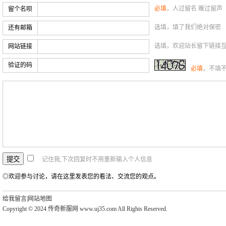
必填
，人过留名 雁过留声
留个名呗
选填，填了我们绝对保密
还有邮箱
选填，欢迎站长留下链接
网站链接
验证的码
必填
，不填
记住我,下次回复时不用重新输入个人信息
◎欢迎参与讨论，请在这里发表您的看法、交流您的观点。
给我留言
|
网站地图
Copyright © 2024 传奇新服网 www.uj35.com All Rights Reserved.