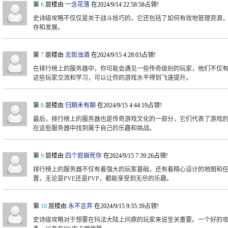
第
6
层楼由
一念花落
在2024/9/14 22:58:58占领!
史诗级攻略不仅仅是关于战斗技巧的，它还包括了如何有效地管理资源
存和发展。
第
7
层楼由
北街浊酒
在2024/9/15 4:28:03占领!
在排行榜上的服务器中，你可能会遇见一些传奇级别的玩家，他们不仅
这些玩家交流和学习，可以让你的游戏水平得到飞速提升。
第
8
层楼由
归期未有期
在2024/9/15 4:44:19占领!
最后，排行榜上的服务器也是传奇游戏文化的一部分，它们代表了游戏
在这些服务器中找到属于自己的乐趣和挑战。
第
9
层楼由
四个屁崩死你
在2024/9/15 7:39:26占领!
排行榜上的服务器不仅有着强大的玩家基础，还有着精心设计的地图和
置，无论是PVE还是PVP，都能享受到无尽的乐趣。
第
10
层楼由
永不言弃
在2024/9/15 9:35:39占领!
史诗级攻略对于想要在玛法大陆上问鼎的玩家来说至关重要。一个好的