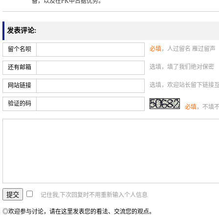
备，以及在PK中占据优势。
发表评论:
必填
，人过留名 雁过留声
留个名呗
选填，填了我们绝对保密
还有邮箱
选填，欢迎站长留下链接
网站链接
验证的码
必填
，不填
记住我,下次回复时不用重新输入个人信息
◎欢迎参与讨论，请在这里发表您的看法、交流您的观点。