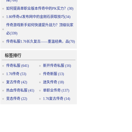
择(709)
如何提高单职业版本传奇中的PK实力？(30)
1.80传奇sf发布网中的金刚石获取技巧(34)
传奇游戏新手如何快速提升战力？顶级玩家
必(339)
传奇私服1.76长久复古——重温经典，品(70)
标签排行
传奇私服
(641)
新开传奇私服
(16)
1.76传奇
(53)
传奇新服
(13)
复古传奇
(42)
迷失传奇
(18)
热血传奇私服
(41)
单职业传奇
(137)
变态传奇
(22)
1.76复古传奇
(14)