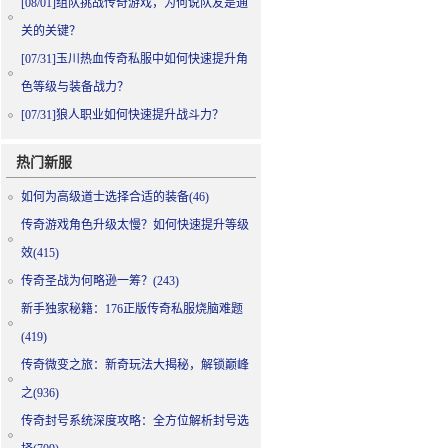
[08/01]
组队挑战传奇游戏，为何说队友是通
关的关键？
[07/31]
玉川热血传奇私服中如何快速提升角
色等级与装备战力？
[07/31]
狼人职业如何快速提升战斗力？
热门新服
如何为高级道士选择合适的装备(46)
传奇游戏角色升级太慢？如何快速提升等级
效(415)
传奇圣战为何略逊一筹？(243)
新手独家秘籍：176正版传奇私服烧脑难题
(419)
传奇微变之旅：新奇玩法大揭秘，解锁巅峰
之(936)
传奇封号系统深度攻略：全方位解析封号选