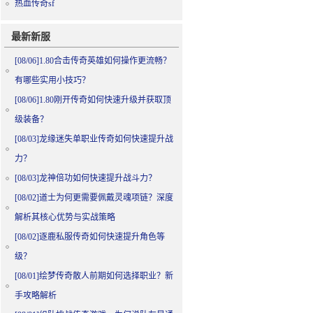
热血传奇sf
最新新服
[08/06]
1.80合击传奇英雄如何操作更流畅？
有哪些实用小技巧？
[08/06]
1.80刚开传奇如何快速升级并获取顶
级装备？
[08/03]
龙缘迷失单职业传奇如何快速提升战
力？
[08/03]
龙神倍功如何快速提升战斗力？
[08/02]
道士为何更需要佩戴灵魂项链？深度
解析其核心优势与实战策略
[08/02]
逐鹿私服传奇如何快速提升角色等
级？
[08/01]
绘梦传奇散人前期如何选择职业？新
手攻略解析