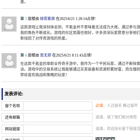
置。
第
5
层楼由
緋若紫辰
在2025/6/21 1:28:14占领!
这款游戏让我深刻体会到，不氪金并不意味着无法成为大佬。通过参与
我的角色不断成长。游戏的社区氛围也很好，许多资深玩家愿意分享他
新找回了对传奇游戏的热爱。
第
6
层楼由
思无邪
在2025/6/21 8:11:43占领!
在这款不氪金的单职业传奇手游中，我作为一个平民玩家，通过不断探
诀。游戏中的交易系统让我能够通过买卖装备和资源积累财富，而合理的
荐给喜欢挑战和策略的玩家！
发表评论:
必填
，人过留名 雁过留声
留个名呗
选填，填了我们绝对保密
还有邮箱
选填，欢迎站长留下链接
网站链接