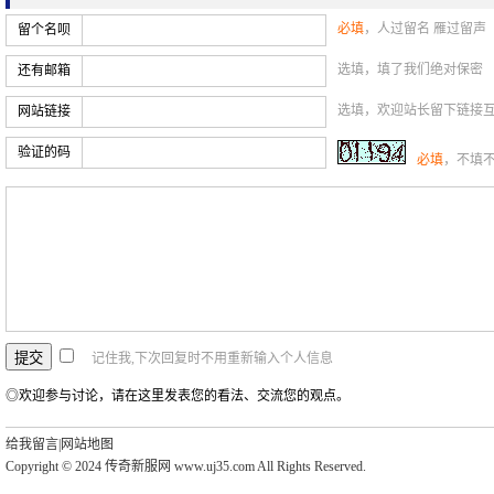
必填
，人过留名 雁过留声
留个名呗
选填，填了我们绝对保密
还有邮箱
选填，欢迎站长留下链接
网站链接
验证的码
必填
，不填
记住我,下次回复时不用重新输入个人信息
◎欢迎参与讨论，请在这里发表您的看法、交流您的观点。
给我留言
|
网站地图
Copyright © 2024 传奇新服网 www.uj35.com All Rights Reserved.