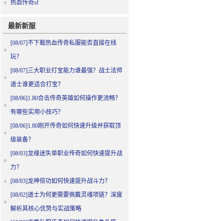
热血传奇sf
最新新服
[08/07]
不下载热血传奇私服能否直接在线
玩？
[08/07]
三大职业打宝能力谁最强？战士法师
道士谁更适合打宝？
[08/06]
1.80合击传奇英雄如何操作更流畅？
有哪些实用小技巧？
[08/06]
1.80刚开传奇如何快速升级并获取顶
级装备？
[08/03]
龙缘迷失单职业传奇如何快速提升战
力？
[08/03]
龙神倍功如何快速提升战斗力？
[08/02]
道士为何更需要佩戴灵魂项链？深度
解析其核心优势与实战策略