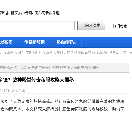
奇私服_畅享热血传奇sf发布网新服乐趣
热门搜索：
f发布网
传奇新服网
热血传奇sf
星期五，传奇新服网为你提供新开传奇私服资讯，包含各类版本热血传奇sf新服信息，这
战神纵横玛法，烈焰裁决谁与争锋？战神殿堂传奇私服攻略大揭秘
争锋？战神殿堂传奇私服攻略大揭秘
 | 已有
6
人评论
，吸引了无数玩家的热情追捧。战神殿堂传奇私服凭借其完善的游戏机
好者的聚集地。本文将深入解析战神殿堂传奇私服的攻略秘诀，助力玩