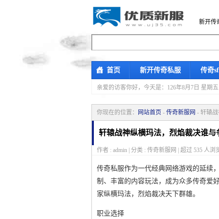
新开传
首页
新开传奇私服
传奇s
亲爱的访客你好，
今天是：126年8月7日 
你现在的位置：
网站首页
-
传奇新服网
- 轩辕
轩辕战神纵横玛法，烈焰裁决谁与
作者 : admin | 分类 : 传奇新服网 | 超过
535
人浏览
传奇私服作为一代经典网络游戏的延续
制、丰富的内容玩法，成为众多传奇爱
家纵横玛法，烈焰裁决天下群雄。
职业选择