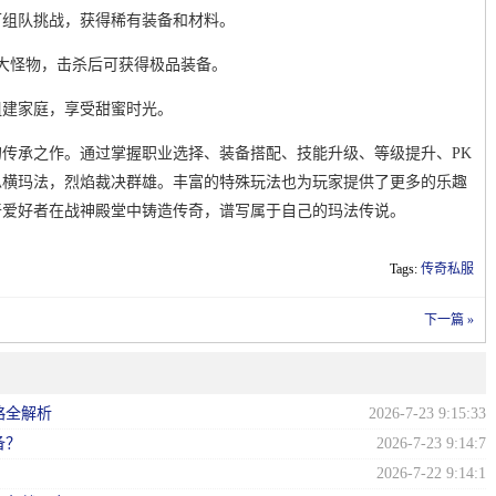
可组队挑战，获得稀有装备和材料。
强大怪物，击杀后可获得极品装备。
组建家庭，享受甜蜜时光。
传承之作。通过掌握职业选择、装备搭配、技能升级、等级提升、PK
纵横玛法，烈焰裁决群雄。丰富的特殊玩法也为玩家提供了更多的乐趣
奇爱好者在战神殿堂中铸造传奇，谱写属于自己的玛法传说。
Tags:
传奇私服
下一篇 »
略全解析
2026-7-23 9:15:33
备？
2026-7-23 9:14:7
？
2026-7-22 9:14:1