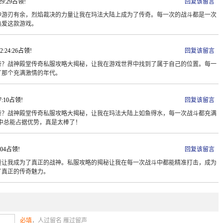
:29:29占领!
回复该留言
中游刃有余，烈焰裁决的力量让我在玛法大陆上成为了传奇。每一次的战斗都是一次
热爱这款游戏。
22:24:26占领!
回复该留言
锋？战神殿堂传奇私服攻略大揭秘，让我在游戏世界中找到了属于自己的位置。每一
了那个充满激情的年代。
37:10占领!
回复该留言
锋？战神殿堂传奇私服攻略大揭秘，让我在玛法大陆上如鱼得水，每一次战斗都充满
中总能占据优势，真是太棒了！
0:04占领!
回复该留言
量让我成为了真正的战神。私服攻略的揭秘让我在每一次战斗中都能精准打击，成为
了真正的传奇魅力。
必填
，人过留名 雁过留声