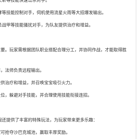
天斩等技能快速击杀对手。
哮等技能控制对手，伺机使用流星火雨等大招爆发输出。
圣战甲等技能骚扰对手，为队友提供治疗和增益。
重要。玩家需根据团队职业搭配合理分工，并协同作战，才能取得胜
阵，法师负责远程输出。
提供治疗和增益，并召唤宝宝吸引火力。
走位，躲避对手技能，并合理使用技能衔接连招。
服还提供了丰富的特殊玩法，为玩家带来更多乐趣：
家可抢夺沙巴克城池，赢取丰厚奖励。