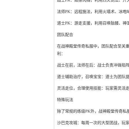
战士PK：贴身肉搏，利用烈火剑法、开
法师PK：远程施法，利用火墙术、冰咆
道士PK：游走支援，利用召唤骷髅、神
团队配合
在战神殿堂传奇私服中，团队配合至关
利：
战士在前，法师在后：战士负责冲锋陷
道士辅助治疗，召唤宝宝：道士为团队
灵活走位，合理使用技能：玩家需灵活
特殊玩法
除了常规的练级PK外，战神殿堂传奇私
沙巴克攻城：每周一次的大型团战，玩