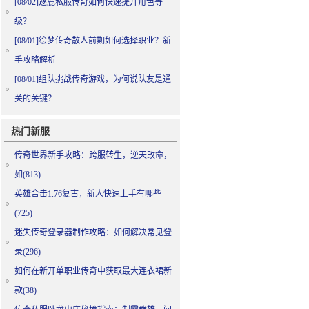
[08/02]
逐鹿私服传奇如何快速提升角色等
级？
[08/01]
绘梦传奇散人前期如何选择职业？新
手攻略解析
[08/01]
组队挑战传奇游戏，为何说队友是通
关的关键？
热门新服
传奇世界新手攻略：跨服转生，逆天改命，
如(813)
英雄合击1.76复古，新人快速上手有哪些
(725)
迷失传奇登录器制作攻略：如何解决常见登
录(296)
如何在新开单职业传奇中获取最大连衣裙新
款(38)