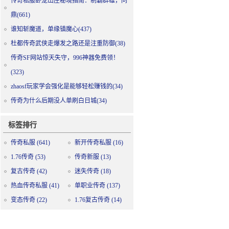
传奇私服卧龙山庄秘境指南：制霸群雄，问
鼎(661)
谁知斩魔道，单缘镇魔心(437)
杜都传奇武侠走爆发之路还是注重防御(38)
传奇SF网站惊天失守，996神器免费领！
(323)
zhaosf玩家学会强化是能够轻松赚钱的(34)
传奇为什么后期没人单刷白日城(34)
标签排行
传奇私服
(641)
新开传奇私服
(16)
1.76传奇
(53)
传奇新服
(13)
复古传奇
(42)
迷失传奇
(18)
热血传奇私服
(41)
单职业传奇
(137)
变态传奇
(22)
1.76复古传奇
(14)