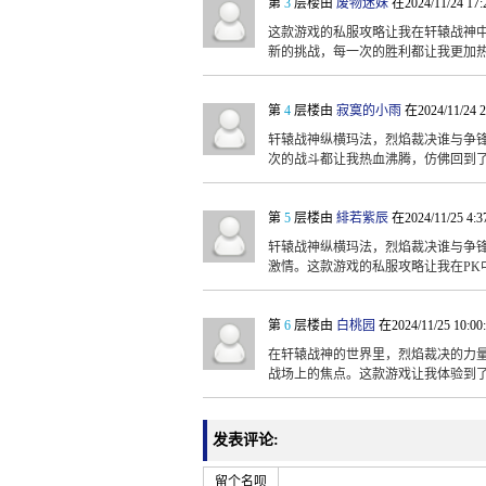
第
3
层楼由
废物迷妹
在2024/11/24 17
这款游戏的私服攻略让我在轩辕战神
新的挑战，每一次的胜利都让我更加
第
4
层楼由
寂寞的小雨
在2024/11/24 
轩辕战神纵横玛法，烈焰裁决谁与争
次的战斗都让我热血沸腾，仿佛回到
第
5
层楼由
緋若紫辰
在2024/11/25 4:
轩辕战神纵横玛法，烈焰裁决谁与争
激情。这款游戏的私服攻略让我在PK
第
6
层楼由
白桃园
在2024/11/25 10:0
在轩辕战神的世界里，烈焰裁决的力
战场上的焦点。这款游戏让我体验到
发表评论:
留个名呗