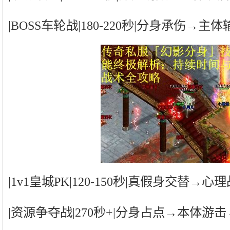
|BOSS车轮战|180-220秒|分身承伤→主
|1v1皇城PK|120-150秒|真假身交替→心
|资源争夺战|270秒+|分身占点→本体游