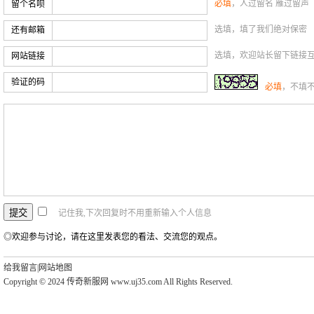
必填
，人过留名 雁过留声
留个名呗
选填，填了我们绝对保密
还有邮箱
选填，欢迎站长留下链接
网站链接
验证的码
必填
，不填
记住我,下次回复时不用重新输入个人信息
◎欢迎参与讨论，请在这里发表您的看法、交流您的观点。
给我留言
|
网站地图
Copyright © 2024 传奇新服网 www.uj35.com All Rights Reserved.