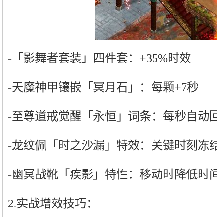
-「影舞者套装」四件套：+35%时效
-天魔神甲镶嵌「冥月石」：每颗+7秒
-至尊道戒觉醒「永恒」词条：每秒自动回
-龙纹佩「时之沙漏」特效：关键时刻冻
-幽冥战靴「疾影」特性：移动时降低时间
2.实战增效技巧：