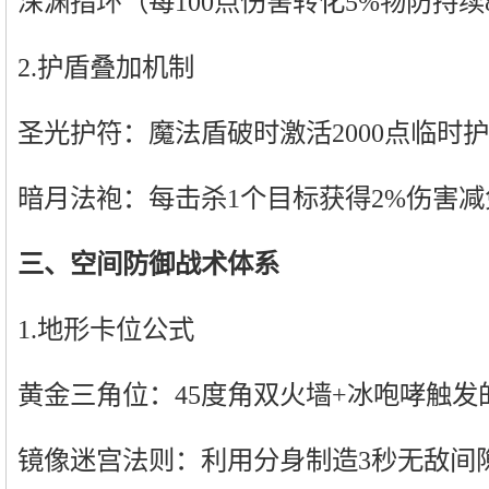
深渊指环（每100点伤害转化5%物防持续
2.护盾叠加机制
圣光护符：魔法盾破时激活2000点临时
暗月法袍：每击杀1个目标获得2%伤害减
三、空间防御战术体系
1.地形卡位公式
黄金三角位：45度角双火墙+冰咆哮触发
镜像迷宫法则：利用分身制造3秒无敌间