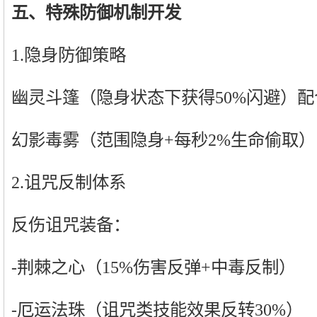
五、特殊防御机制开发
1.隐身防御策略
幽灵斗篷（隐身状态下获得50%闪避）配
幻影毒雾（范围隐身+每秒2%生命偷取）
2.诅咒反制体系
反伤诅咒装备：
-荆棘之心（15%伤害反弹+中毒反制）
-厄运法珠（诅咒类技能效果反转30%）