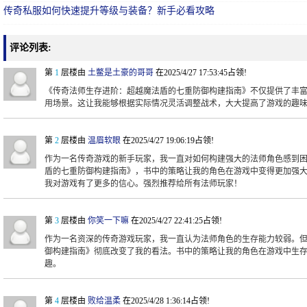
传奇私服如何快速提升等级与装备？新手必看攻略
评论列表:
第
1
层楼由
土鳖是土豪的哥哥
在2025/4/27 17:53:45占领!
《传奇法师生存进阶：超越魔法盾的七重防御构建指南》不仅提供了丰
用场景。这让我能够根据实际情况灵活调整战术，大大提高了游戏的趣
第
2
层楼由
温眉软眼
在2025/4/27 19:06:19占领!
作为一名传奇游戏的新手玩家，我一直对如何构建强大的法师角色感到
盾的七重防御构建指南》，书中的策略让我的角色在游戏中变得更加强
我对游戏有了更多的信心。强烈推荐给所有法师玩家！
第
3
层楼由
你笑一下嘛
在2025/4/27 22:41:25占领!
作为一名资深的传奇游戏玩家，我一直认为法师角色的生存能力较弱。
御构建指南》彻底改变了我的看法。书中的策略让我的角色在游戏中生
趣。
第
4
层楼由
败给温柔
在2025/4/28 1:36:14占领!