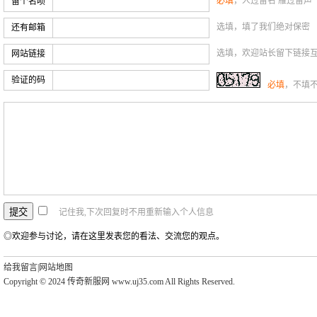
必填
，人过留名 雁过留声
留个名呗
选填，填了我们绝对保密
还有邮箱
选填，欢迎站长留下链接
网站链接
验证的码
必填
，不填
记住我,下次回复时不用重新输入个人信息
◎欢迎参与讨论，请在这里发表您的看法、交流您的观点。
给我留言
|
网站地图
Copyright © 2024 传奇新服网 www.uj35.com All Rights Reserved.