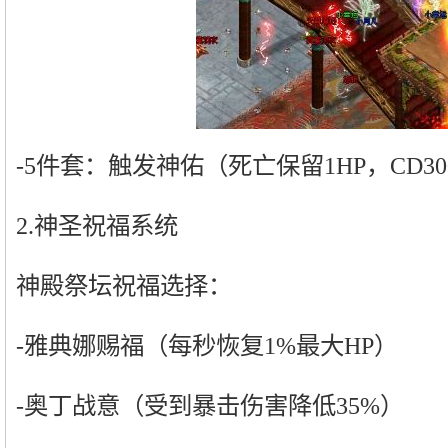
-5件套：触发神佑（死亡保留1HP，CD3
2.神圣祝福系统
神殿祭坛祝福选择：
-雅典娜赐福（每秒恢复1%最大HP）
-奥丁战意（受到暴击伤害降低35%）