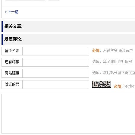
« 上一篇
相关文章:
发表评论:
必填
，人过留名 雁过留声
留个名呗
选填，填了我们绝对保密
还有邮箱
选填，欢迎站长留下链接
网站链接
验证的码
必填
，不填