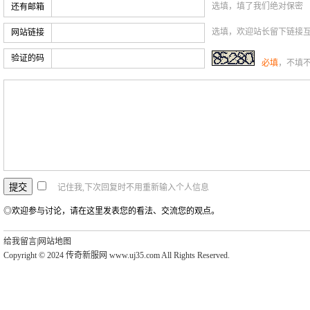
选填，填了我们绝对保密
还有邮箱
选填，欢迎站长留下链接
网站链接
验证的码
必填
，不填
记住我,下次回复时不用重新输入个人信息
◎欢迎参与讨论，请在这里发表您的看法、交流您的观点。
给我留言
|
网站地图
Copyright © 2024 传奇新服网 www.uj35.com All Rights Reserved.