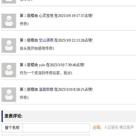
第
2
层楼由
心灵宝地
在2025/3/9 19:17:37占领!
传奇1
第
3
层楼由
空山清雨
在2025/3/9 22:13:28占领!
自从我开始使用传奇1
第
4
层楼由
yolo
在2025/3/10 7:39:40占领!
作为一个资深的传奇玩家，我对1
第
5
层楼由
温眉软眼
在2025/3/10 8:58:21占领!
传奇1
发表评论:
必填
，人过留名 雁过留声
留个名呗