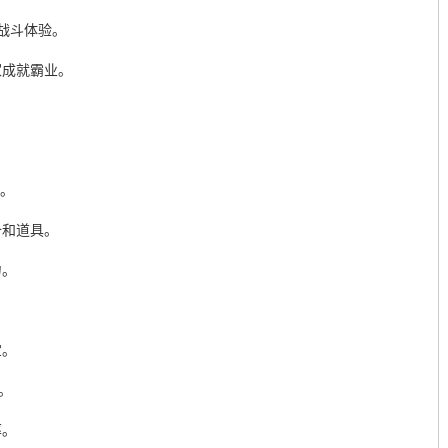
的战斗体验。
家成就霸业。
。
耀。
备和道具。
力。
宝。
。
率。