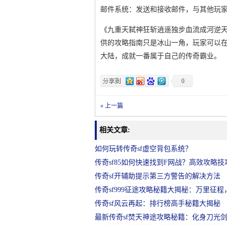
邮件系统：发送和接收邮件，与其他玩
《九重天弑神狂斩逍遥独步血流成河逆天
供的攻略指南只是冰山一角，玩家可以
大陆，成就一番属于自己的传奇霸业。
0
« 上一篇
相关文章:
如何玩转传奇sf虚空背包系统？
传奇sf85如何快速找到F网战？高效攻略技
传奇sf开辅助提示第三方警告的解决方法
传奇sf999征途攻略秘籍大揭秘：万里征
传奇sf风云再起：排行榜高手秘籍大揭秘
最新传奇sf焚天神途攻略秘籍：化身刀光