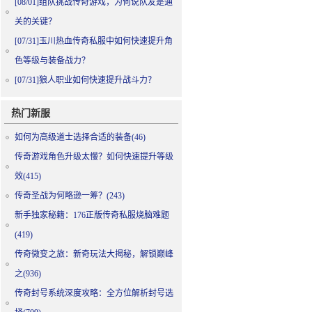
[08/01]
组队挑战传奇游戏，为何说队友是通
关的关键？
[07/31]
玉川热血传奇私服中如何快速提升角
色等级与装备战力？
[07/31]
狼人职业如何快速提升战斗力？
热门新服
如何为高级道士选择合适的装备(46)
传奇游戏角色升级太慢？如何快速提升等级
效(415)
传奇圣战为何略逊一筹？(243)
新手独家秘籍：176正版传奇私服烧脑难题
(419)
传奇微变之旅：新奇玩法大揭秘，解锁巅峰
之(936)
传奇封号系统深度攻略：全方位解析封号选