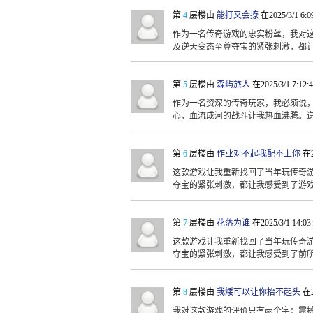
第
4
层楼由
能打又会撩
在2025/3/1 6:
作为一名传奇游戏的忠实粉丝，我对
及逆天变态至尊夺宝的紧张刺激，都
第
5
层楼由
森屿旅人
在2025/3/1 7:12
作为一名资深的传奇玩家，我必须说
心，血流成河的战斗让我热血沸腾。
第
6
层楼由
作业对不起我配不上你
在2
这款游戏让我重新找回了当年玩传奇
夺宝的紧张刺激，都让我感受到了游
第
7
层楼由
花落为谁
在2025/3/1 14:0
这款游戏让我重新找回了当年玩传奇
夺宝的紧张刺激，都让我感受到了前
第
8
层楼由
我矮可以让你抬不起头
在2
我对这款游戏的评价只有两个字：震