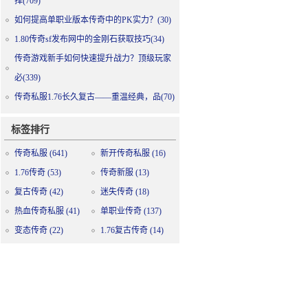
择(709)
如何提高单职业版本传奇中的PK实力？(30)
1.80传奇sf发布网中的金刚石获取技巧(34)
传奇游戏新手如何快速提升战力？顶级玩家
必(339)
传奇私服1.76长久复古——重温经典，品(70)
标签排行
传奇私服
(641)
新开传奇私服
(16)
1.76传奇
(53)
传奇新服
(13)
复古传奇
(42)
迷失传奇
(18)
热血传奇私服
(41)
单职业传奇
(137)
变态传奇
(22)
1.76复古传奇
(14)