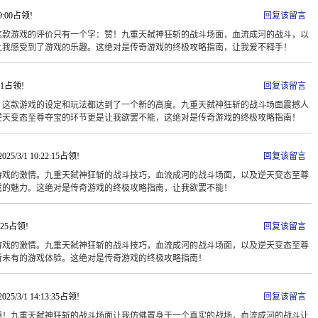
09:00占领!
回复该留言
这款游戏的评价只有一个字：赞！九重天弑神狂斩的战斗场面，血流成河的战斗，以
让我感受到了游戏的乐趣。这绝对是传奇游戏的终极攻略指南，让我爱不释手！
:41占领!
回复该留言
，这款游戏的设定和玩法都达到了一个新的高度。九重天弑神狂斩的战斗场面震撼人
逆天变态至尊夺宝的环节更是让我欲罢不能，这绝对是传奇游戏的终极攻略指南！
025/3/1 10:22:15占领!
回复该留言
游戏的激情。九重天弑神狂斩的战斗技巧，血流成河的战斗场面，以及逆天变态至尊
戏的魅力。这绝对是传奇游戏的终极攻略指南，让我欲罢不能！
3:25占领!
回复该留言
游戏的激情。九重天弑神狂斩的战斗技巧，血流成河的战斗场面，以及逆天变态至尊
所未有的游戏体验。这绝对是传奇游戏的终极攻略指南！
025/3/1 14:13:35占领!
回复该留言
撼！九重天弑神狂斩的战斗场面让我仿佛置身于一个真实的战场，血流成河的战斗让