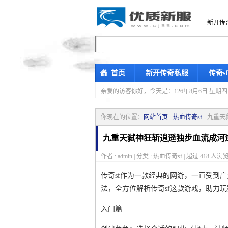
新开传
首页
新开传奇私服
传奇s
亲爱的访客你好，
今天是：126年8月6日 
你现在的位置：
网站首页
-
热血传奇sf
- 九重
九重天弑神狂斩逍遥独步血流成河
作者 : admin | 分类 : 热血传奇sf | 超过
418
人浏览
传奇sf作为一款经典的网游，一直受到
法，全方位解析传奇sf这款游戏，助力
入门篇