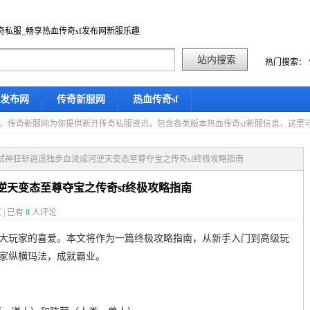
奇私服_畅享热血传奇sf发布网新服乐趣
热门搜索：
f发布网
传奇新服网
热血传奇sf
星期四，传奇新服网为你提供新开传奇私服资讯，包含各类版本热血传奇sf新服信息，这
天弑神狂斩逍遥独步血流成河逆天变态至尊夺宝之传奇sf终极攻略指南
逆天变态至尊夺宝之传奇sf终极攻略指南
 | 已有
8
人评论
广大玩家的喜爱。本文将作为一篇终极攻略指南，从新手入门到高级玩
玩家纵横玛法，成就霸业。