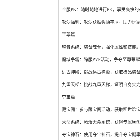
全服PK：随时随地进行PK，享受爽快
攻沙福利：攻沙获胜奖励丰厚，助力玩
至尊篇
魂骨系统：装备魂骨，强化属性和技能
魔域争霸：跨服PVP活动，争夺至尊荣
远古神殿：挑战远古神殿，获取极品装
九重天梯：挑战九重天梯，证明自身实
夺宝篇
藏宝阁：参与藏宝阁活动，获取稀世珍
天命系统：激活天命系统，获得专属buff
夺宝神石：使用夺宝神石，提升夺宝概