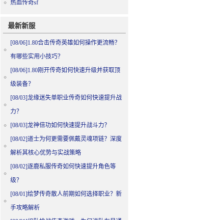
热血传奇sf
最新新服
[08/06]
1.80合击传奇英雄如何操作更流畅？
有哪些实用小技巧？
[08/06]
1.80刚开传奇如何快速升级并获取顶
级装备？
[08/03]
龙缘迷失单职业传奇如何快速提升战
力？
[08/03]
龙神倍功如何快速提升战斗力？
[08/02]
道士为何更需要佩戴灵魂项链？深度
解析其核心优势与实战策略
[08/02]
逐鹿私服传奇如何快速提升角色等
级？
[08/01]
绘梦传奇散人前期如何选择职业？新
手攻略解析