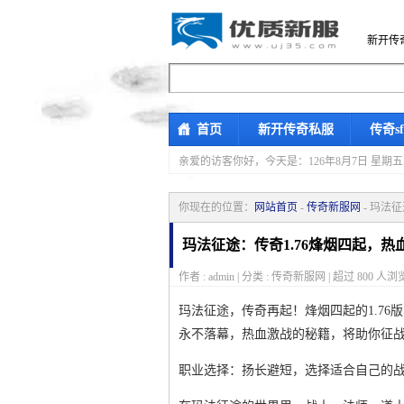
新开传
首页
新开传奇私服
传奇s
亲爱的访客你好，
今天是：126年8月7日 
你现在的位置：
网站首页
-
传奇新服网
- 玛法
玛法征途：传奇1.76烽烟四起，热
作者 : admin | 分类 : 传奇新服网 | 超过
800
人浏览
玛法征途，传奇再起！烽烟四起的1.7
永不落幕，热血激战的秘籍，将助你征
职业选择：扬长避短，选择适合自己的