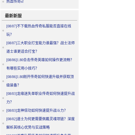
热血传奇sf
最新新服
[08/07]
不下载热血传奇私服能否直接在线
玩？
[08/07]
三大职业打宝能力谁最强？战士法师
道士谁更适合打宝？
[08/06]
1.80合击传奇英雄如何操作更流畅？
有哪些实用小技巧？
[08/06]
1.80刚开传奇如何快速升级并获取顶
级装备？
[08/03]
龙缘迷失单职业传奇如何快速提升战
力？
[08/03]
龙神倍功如何快速提升战斗力？
[08/02]
道士为何更需要佩戴灵魂项链？深度
解析其核心优势与实战策略