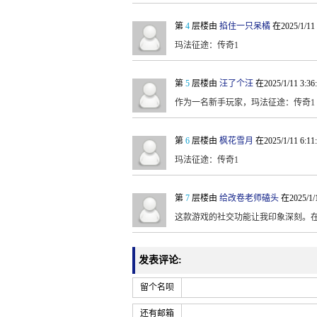
第
4
层楼由
掐住一只呆橘
在2025/1/11
玛法征途：传奇1
第
5
层楼由
汪了个汪
在2025/1/11 3:3
作为一名新手玩家，玛法征途：传奇1
第
6
层楼由
枫花雪月
在2025/1/11 6:1
玛法征途：传奇1
第
7
层楼由
给改卷老师磕头
在2025/1/
这款游戏的社交功能让我印象深刻。在
发表评论:
留个名呗
还有邮箱