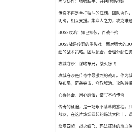
团队协作：强强联手，共创辉煌战绩
传奇不再是单打独斗的江湖。团队协作
明确，相互支援。集众人之力，攻克难
BOSS攻略：知己知彼，百战不殆
BOSS战是传奇的重头戏。面对强大的B
细的战术策略。团队配合，合理分配任务
攻城夺沙：谋略布局，战火纷飞
攻城夺沙是传奇中最激烈的战斗。作为
略布局，奇袭突击，夺取城池。攻防转
心得体会：用心感悟，谱写不朽传奇
传奇的征途，是一场永不落幕的旅程。
战友，在这片烽烟四起的玛法大陆上，
烽烟四起，战火纷飞，玛法征途的热血