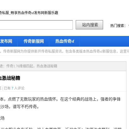
奇私服_畅享热血传奇sf发布网新服乐趣
热门搜索：
f发布网
传奇新服网
热血传奇sf
星期五，传奇新服网为你提供新开传奇私服资讯，包含各类版本热血传奇sf新服信息，这
征途：传奇1.76烽烟四起，热血激战秘籍
血激战秘籍
 | 已有
7
人评论
6版本，点燃了无数玩家的热血情怀。在这个经典的战场上，强者的争锋
战沙场，谱写不朽传奇。
战场