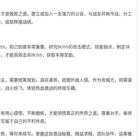
，才是致胜之道。建立或加入一支强力的公会，与战友并肩作战，分工
题，成就辉煌战绩。
OSS，知己知彼非常重要。研究BOSS的攻击模式、技能弱点，制定详
，才能高效击杀BOSS，获取丰厚奖励。
城主，需要统筹规划，调兵遣将，抵御外敌入侵。作为攻城方，则需谋
换，战火纷飞，体验热血激战的终极乐趣。
只有用心感悟，不断磨练，才能领悟真正的传奇之道。尊重对手，善待
谱写属于自己的不朽传奇。
传奇，等你来续写。掌握这些激战秘籍，精益求精，团队协作，运筹帷