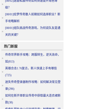
[08/02]
逐鹿私服传奇如何快速提升角色等
级？
[08/01]
绘梦传奇散人前期如何选择职业？新
手攻略解析
[08/01]
组队挑战传奇游戏，为何说队友是通
关的关键？
热门新服
传奇世界新手攻略：跨服转生，逆天改命，
如(813)
英雄合击1.76复古，新人快速上手有哪些
(725)
迷失传奇登录器制作攻略：如何解决常见登
录(296)
如何在新开单职业传奇中获取最大连衣裙新
款(38)