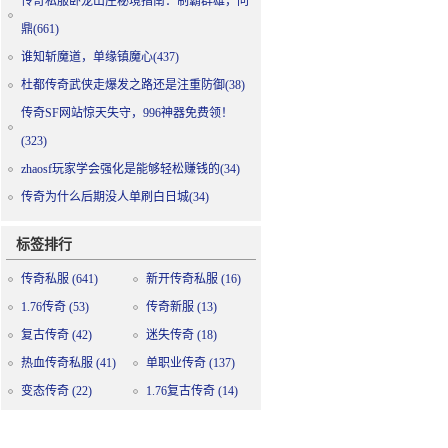
传奇私服卧龙山庄秘境指南：制霸群雄，问
鼎(661)
谁知斩魔道，单缘镇魔心(437)
杜都传奇武侠走爆发之路还是注重防御(38)
传奇SF网站惊天失守，996神器免费领！
(323)
zhaosf玩家学会强化是能够轻松赚钱的(34)
传奇为什么后期没人单刷白日城(34)
标签排行
传奇私服
(641)
新开传奇私服
(16)
1.76传奇
(53)
传奇新服
(13)
复古传奇
(42)
迷失传奇
(18)
热血传奇私服
(41)
单职业传奇
(137)
变态传奇
(22)
1.76复古传奇
(14)