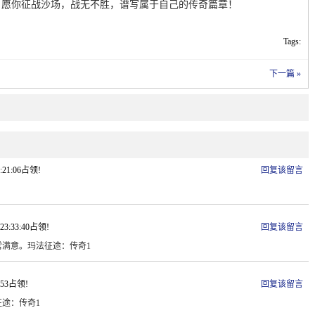
。愿你征战沙场，战无不胜，谱写属于自己的传奇篇章！
Tags:
下一篇 »
2:21:06占领!
回复该留言
 23:33:40占领!
回复该留言
满意。玛法征途：传奇1
9:53占领!
回复该留言
途：传奇1