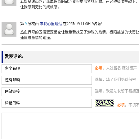
五倍变速齿轮让热血传奇的战斗变得更加紧张刺激。在这种极限挑战下
让我感到无比的成就感。
第
9
层楼由
来我心里逛逛
在2025/1/9 11:08:19占领!
热血传奇的五倍变速齿轮让我重新找回了游戏的热情。极限挑战的快感
速度与激情的碰撞。
发表评论:
必填
，人过留名 雁过留声
留个名呗
选填，填了我们绝对保密
还有邮箱
选填，欢迎站长留下链接
网站链接
验证的码
必填
，不填