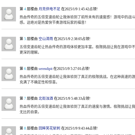
第
4
层楼由
月亮供电不足
在2025/1/9 1:45:42占领!
热血传奇的五倍变速齿轮让我体验到了前所未有的速度感！游戏中的战
感。这绝对是热爱快节奏游戏玩家的福音！
第
5
层楼由
空山清雨
在2025/1/9 2:38:05占领!
五倍变速齿轮让热血传奇的游戏体验更加丰富。极限挑战让我在游戏中
更深的理解。
第
6
层楼由
serendipit
在2025/1/9 5:27:01占领!
热血传奇的五倍变速齿轮让我体验到了真正的极限挑战。在这种高速的
充满了不确定性和惊喜。
第
7
层楼由
北街浊酒
在2025/1/9 5:48:33占领!
热血传奇的五倍变速齿轮让我体验到了真正的速度与激情。极限挑战让
无比的自豪。
第
8
层楼由
回眸笑花斩刺
在2025/1/9 9:43:44占领!