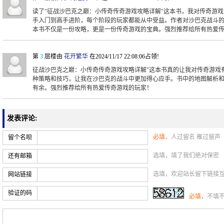
读了"征战沙巴克之巅：小传奇传奇游戏攻略详解"这本书，我对传奇游
手入门到高手进阶，每个阶段的玩家都能从中受益。作者对沙巴克战斗
本书不仅是一份攻略，更是一份传奇游戏的宝典。强烈推荐给所有热爱
第
3
层楼由
花开繁华
在2024/11/17 22:08:06占领!
征战沙巴克之巅：小传奇传奇游戏攻略详解"这本书真的让我对传奇游戏
种策略和技巧，让我在沙巴克的战斗中更加得心应手。书中的地图解析
有余。强烈推荐给所有热爱传奇游戏的玩家！
发表评论:
必填
，人过留名 雁过留声
留个名呗
选填，填了我们绝对保密
还有邮箱
选填，欢迎站长留下链接
网站链接
验证的码
必填
，不填