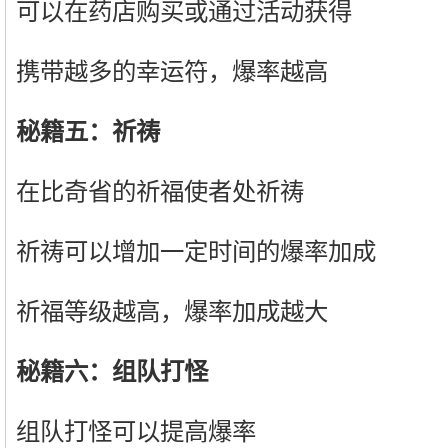
可以在药店购买或通过活动获得
携带越多的幸运符，爆率越高
秘籍五：祈祷
在比奇省的祈福使者处祈祷
祈祷可以增加一定时间的爆率加成
祈福等级越高，爆率加成越大
秘籍六：组队打怪
组队打怪可以提高爆率