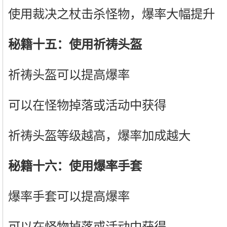
使用裁决之杖击杀怪物，爆率大幅提升
秘籍十五：使用祈祷头盔
祈祷头盔可以提高爆率
可以在怪物掉落或活动中获得
祈祷头盔等级越高，爆率加成越大
秘籍十六：使用爆率手套
爆率手套可以提高爆率
可以在怪物掉落或活动中获得