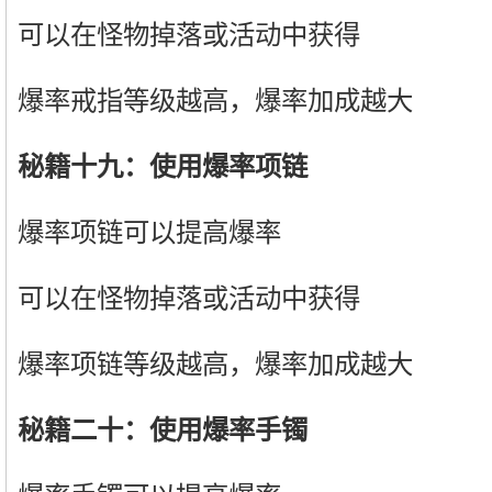
可以在怪物掉落或活动中获得
爆率戒指等级越高，爆率加成越大
秘籍十九：使用爆率项链
爆率项链可以提高爆率
可以在怪物掉落或活动中获得
爆率项链等级越高，爆率加成越大
秘籍二十：使用爆率手镯