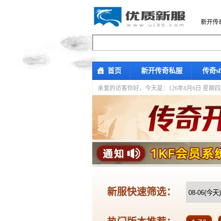
新开传
首页
新开传奇私服
传奇s
亲爱的访客你好，
今天是：126年8月6日 