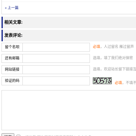
« 上一篇
相关文章:
发表评论:
必填
，人过留名 雁过留声
留个名呗
选填，填了我们绝对保密
还有邮箱
选填，欢迎站长留下链接
网站链接
验证的码
必填
，不填