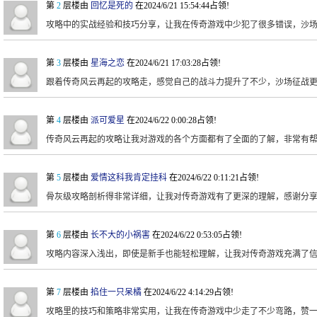
第
2
层楼由
回忆是死的
在2024/6/21 15:54:44占领!
攻略中的实战经验和技巧分享，让我在传奇游戏中少犯了很多错误，沙
第
3
层楼由
星海之恋
在2024/6/21 17:03:28占领!
跟着传奇风云再起的攻略走，感觉自己的战斗力提升了不少，沙场征战
第
4
层楼由
派可爱星
在2024/6/22 0:00:28占领!
传奇风云再起的攻略让我对游戏的各个方面都有了全面的了解，非常有
第
5
层楼由
爱情这科我肯定挂科
在2024/6/22 0:11:21占领!
骨灰级攻略剖析得非常详细，让我对传奇游戏有了更深的理解，感谢分
第
6
层楼由
长不大的小祸害
在2024/6/22 0:53:05占领!
攻略内容深入浅出，即使是新手也能轻松理解，让我对传奇游戏充满了
第
7
层楼由
掐住一只呆橘
在2024/6/22 4:14:29占领!
攻略里的技巧和策略非常实用，让我在传奇游戏中少走了不少弯路，赞