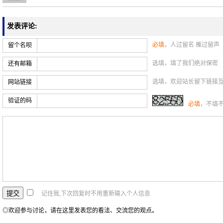
发表评论:
必填
，人过留名 雁过留声
留个名呗
选填，填了我们绝对保密
还有邮箱
选填，欢迎站长留下链接
网站链接
验证的码
必填
，不填
记住我,下次回复时不用重新输入个人信息
◎欢迎参与讨论，请在这里发表您的看法、交流您的观点。