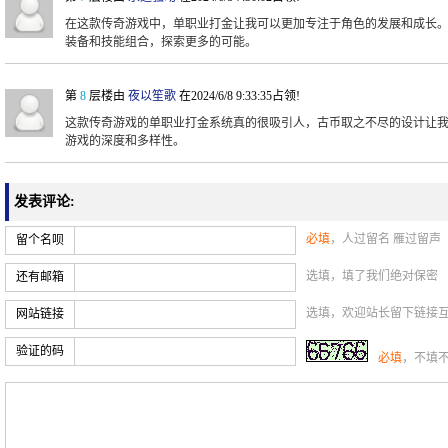
在这款传奇游戏中，单职业打金让我可以更加专注于角色的发展和成长
装备和技能组合，探索更多的可能。
第
8
层楼由
夜以笙歌
在2024/6/8 9:33:35占领!
这款传奇游戏的单职业打金系统真的很吸引人，古币取之不尽的设计让
游戏的深度和多样性。
发表评论:
必填
，人过留名 雁过留声
留个名呗
选填，填了我们绝对保密
还有邮箱
选填，欢迎站长留下链接
网站链接
验证的码
必填
，不填