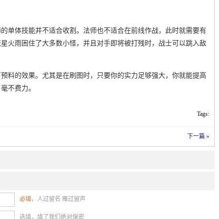
师的单体技能并不适合收割。法师也不适合在前线作战，此时就需要有
流星火雨困住了大多数小怪，并且对手即将被打残时，战士可以跳入敌
可预料的效果。尤其是在刷图时，只要你的实力足够强大，你就能提高
，毫不费力。
Tags:
下一篇 »
必填
，人过留名 雁过留声
选填，填了我们绝对保密