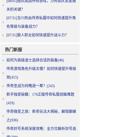
[08/01]
组队挑战传奇游戏，为何说队友是通
关的关键？
[07/31]
玉川热血传奇私服中如何快速提升角
色等级与装备战力？
[07/31]
狼人职业如何快速提升战斗力？
热门新服
如何为高级道士选择合适的装备(46)
传奇游戏角色升级太慢？如何快速提升等级
效(415)
传奇圣战为何略逊一筹？(243)
新手独家秘籍：176正版传奇私服烧脑难题
(419)
传奇微变之旅：新奇玩法大揭秘，解锁巅峰
之(936)
传奇封号系统深度攻略：全方位解析封号选