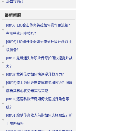
热血传奇sf
最新新服
[08/06]
1.80合击传奇英雄如何操作更流畅？
有哪些实用小技巧？
[08/06]
1.80刚开传奇如何快速升级并获取顶
级装备？
[08/03]
龙缘迷失单职业传奇如何快速提升战
力？
[08/03]
龙神倍功如何快速提升战斗力？
[08/02]
道士为何更需要佩戴灵魂项链？深度
解析其核心优势与实战策略
[08/02]
逐鹿私服传奇如何快速提升角色等
级？
[08/01]
绘梦传奇散人前期如何选择职业？新
手攻略解析