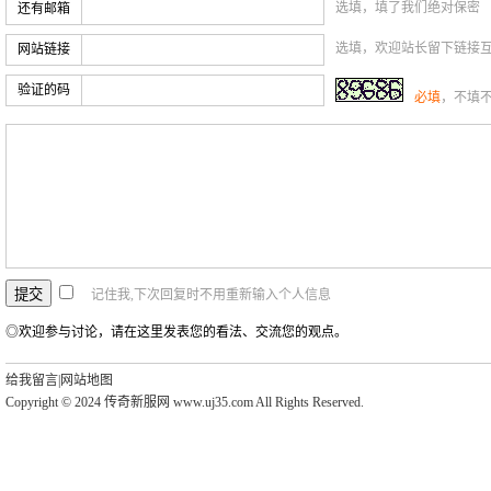
选填，填了我们绝对保密
还有邮箱
选填，欢迎站长留下链接
网站链接
验证的码
必填
，不填
记住我,下次回复时不用重新输入个人信息
◎欢迎参与讨论，请在这里发表您的看法、交流您的观点。
给我留言
|
网站地图
Copyright © 2024 传奇新服网 www.uj35.com All Rights Reserved.