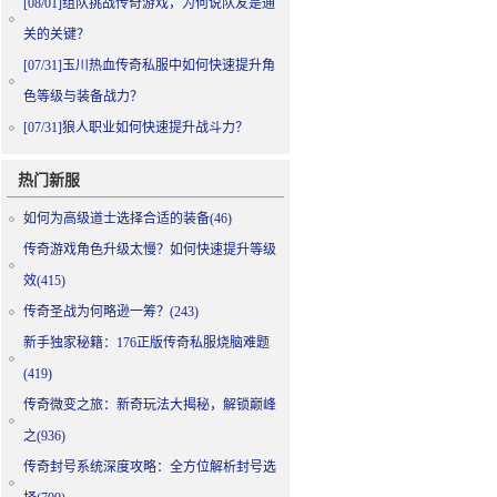
[08/01]
组队挑战传奇游戏，为何说队友是通
关的关键？
[07/31]
玉川热血传奇私服中如何快速提升角
色等级与装备战力？
[07/31]
狼人职业如何快速提升战斗力？
热门新服
如何为高级道士选择合适的装备(46)
传奇游戏角色升级太慢？如何快速提升等级
效(415)
传奇圣战为何略逊一筹？(243)
新手独家秘籍：176正版传奇私服烧脑难题
(419)
传奇微变之旅：新奇玩法大揭秘，解锁巅峰
之(936)
传奇封号系统深度攻略：全方位解析封号选