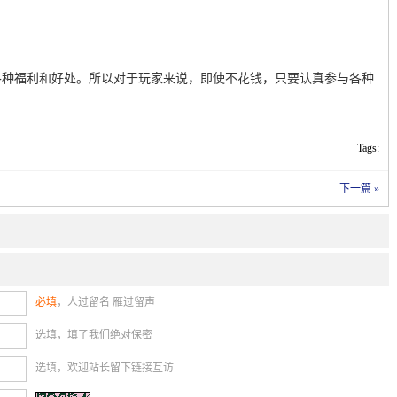
各种福利和好处。所以对于玩家来说，即使不花钱，只要认真参与各种
Tags:
下一篇 »
必填
，人过留名 雁过留声
选填，填了我们绝对保密
选填，欢迎站长留下链接互访