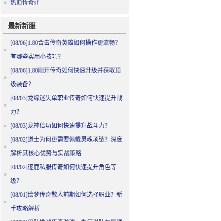
热血传奇sf
最新新服
[08/06]
1.80合击传奇英雄如何操作更流畅？
有哪些实用小技巧？
[08/06]
1.80刚开传奇如何快速升级并获取顶
级装备？
[08/03]
龙缘迷失单职业传奇如何快速提升战
力？
[08/03]
龙神倍功如何快速提升战斗力？
[08/02]
道士为何更需要佩戴灵魂项链？深度
解析其核心优势与实战策略
[08/02]
逐鹿私服传奇如何快速提升角色等
级？
[08/01]
绘梦传奇散人前期如何选择职业？新
手攻略解析