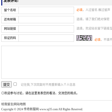
发表评论:
必填
，人过留名 雁过留声
留个名呗
选填，填了我们绝对保密
还有邮箱
选填，欢迎站长留下链接
网站链接
验证的码
必填
，不填
记住我,下次回复时不用重新输入个人信息
◎欢迎参与讨论，请在这里发表您的看法、交流您的观点。
给我留言
|
网站地图
Copyright © 2024 传奇新服网 www.uj35.com All Rights Reserved.