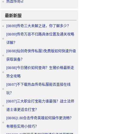
热血传奇sf
最新新服
[08/09]
传奇三大未解之谜，你了解多少？
[08/09]
传奇万恶不归路具体位置及通关攻略
详解？
[08/08]
仙剑奇侠传私服3免费版如何快速升级
获取装备？
[08/08]
今日猪价如何查询？生猪价格最新走
势全攻略
[08/07]
不下载热血传奇私服能否直接在线
玩？
[08/07]
三大职业打宝能力谁最强？战士法师
道士谁更适合打宝？
[08/06]
1.80合击传奇英雄如何操作更流畅？
有哪些实用小技巧？