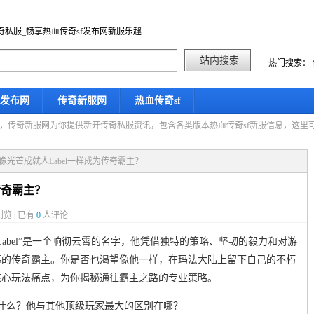
奇私服_畅享热血传奇sf发布网新服乐趣
热门搜索：
f发布网
传奇新服网
热血传奇sf
星期日，传奇新服网为你提供新开传奇私服资讯，包含各类版本热血传奇sf新服信息，这
何像光芒成就人Label一样成为传奇霸主？
传奇霸主？
览 | 已有
0
人评论
abel”是一个响彻云霄的名字，他凭借独特的策略、坚韧的毅力和对游
慕的传奇霸主。你是否也渴望像他一样，在玛法大陆上留下自己的不朽
核心玩法痛点，为你揭秘通往霸主之路的专业策略。
诀是什么？他与其他顶级玩家最大的区别在哪？