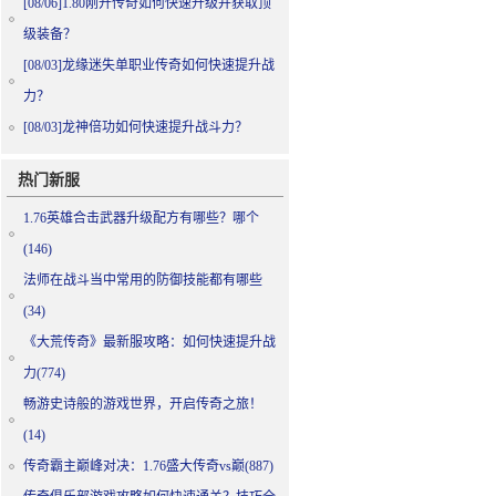
[08/06]
1.80刚开传奇如何快速升级并获取顶
级装备？
[08/03]
龙缘迷失单职业传奇如何快速提升战
力？
[08/03]
龙神倍功如何快速提升战斗力？
热门新服
1.76英雄合击武器升级配方有哪些？哪个
(146)
法师在战斗当中常用的防御技能都有哪些
(34)
《大荒传奇》最新服攻略：如何快速提升战
力(774)
畅游史诗般的游戏世界，开启传奇之旅！
(14)
传奇霸主巅峰对决：1.76盛大传奇vs巅(887)