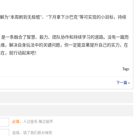
解为“本周刷到无极棍”、“下月拿下沙巴克”等可实现的小目标，持续
霸主，是一条融合了智慧、毅力、团队协作和持续学习的道路。没有一蹴而
思维，解决自身玩法中的关键问题，你一定能显著提升自己的实力，在
现在，就行动起来吧！
Tags:
下一篇 »
必填
，人过留名 雁过留声
选填，填了我们绝对保密