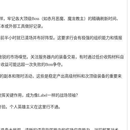
式一样，牢记各大顶级Boss（如赤月恶魔、魔龙教主）的精确刷新时间、
事本或外部工具做好记录。
ss刷新前半小时就已清场并布好阵型。这要求行会有极强的组织能力和情报
s，要有敏锐的市场嗅觉。关注服务器内的装备交易，有时通过低价收购材料自
收益可能远超一次失败的Boss争夺。
富的副本和限时活动，这些是稳定产出高级材料和次顶级装备的重要来
挥关键作用，成为像Label一样的战场领袖？
考验。个人英雄主义在这里行不通。