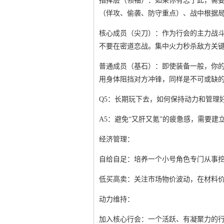
指挥层（领袖）：如果你有志于此，需
（佯攻、偷袭、防守重点）、战中根据
核心成员（尖刀）：作为行会的主力战斗
不要在密道恋战。集中火力秒杀敌方关
普通成员（基石）：即使装备一般，你的
用身体阻挡对方冲锋，同样是不可或缺的
Q5：长期玩下去，如何保持动力和管理
A5：避免“又肝又氪”的疲惫感，需要建
经济管理：
自给自足：培养一个小号角色专门从事
低买高卖：关注市场物价波动，在材料
动力维持：
加入核心行会：一个活跃、有凝聚力的