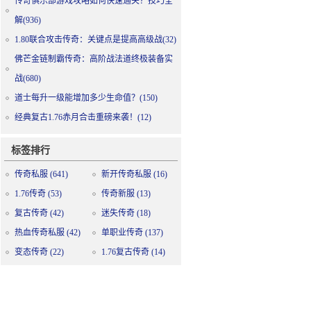
传奇俱乐部游戏攻略如何快速通关？技巧全
解(936)
1.80联合攻击传奇：关键点是提高高级战(32)
佛芒金链制霸传奇：高阶战法道终极装备实
战(680)
道士每升一级能增加多少生命值？(150)
经典复古1.76赤月合击重磅来袭！(12)
标签排行
传奇私服
(641)
新开传奇私服
(16)
1.76传奇
(53)
传奇新服
(13)
复古传奇
(42)
迷失传奇
(18)
热血传奇私服
(42)
单职业传奇
(137)
变态传奇
(22)
1.76复古传奇
(14)