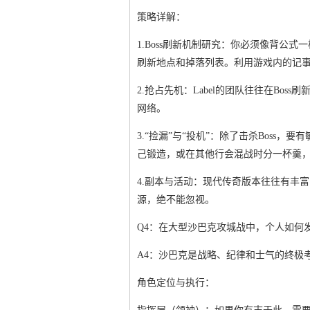
策略详解：
1.Boss刷新机制研究：你必须像背公
刷新地点和掉落列表。利用游戏内的记
2.抢占先机：Label的团队往往在Bo
网络。
3.“捡漏”与“投机”：除了击杀Bos
己锻造，或在其他行会混战时分一杯羹，
4.副本与活动：现代传奇版本往往有丰
源，绝不能忽视。
Q4：在大型沙巴克攻城战中，个人如何发
A4：沙巴克是战略、纪律和士气的终极
角色定位与执行：