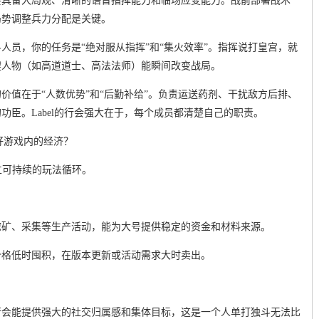
要具备大局观、清晰的语音指挥能力和临场应变能力。战前部署战术
局势调整兵力分配是关键。
人员，你的任务是“绝对服从指挥”和“集火效率”。指挥说打皇宫，就
键人物（如高道道士、高法法师）能瞬间改变战局。
价值在于“人数优势”和“后勤补给”。负责运送药剂、干扰敌方后排、
功臣。Label的行会强大在于，每个成员都清楚自己的职责。
好游戏内的经济？
立可持续的玩法循环。
挖矿、采集等生产活动，能为大号提供稳定的资金和材料来源。
价格低时囤积，在版本更新或活动需求大时卖出。
行会能提供强大的社交归属感和集体目标，这是一个人单打独斗无法比