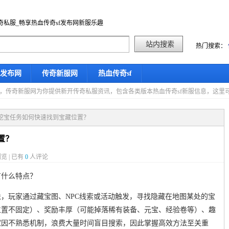
奇私服_畅享热血传奇sf发布网新服乐趣
热门搜索：
f发布网
传奇新服网
热血传奇sf
星期六，传奇新服网为你提供新开传奇私服资讯，包含各类版本热血传奇sf新服信息，这
奇挖宝任务如何快速找到宝藏位置？
置？
览 | 已有
0
人评论
有什么特点？
，玩家通过藏宝图、NPC线索或活动触发，寻找隐藏在地图某处的宝
位置不固定）、奖励丰厚（可能掉落稀有装备、元宝、经验卷等）、趣
家因不熟悉机制，浪费大量时间盲目搜索，因此掌握高效方法至关重