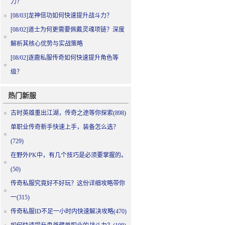
力？
[08/03]
龙神倍功如何快速提升战斗力？
[08/02]
道士为何更需要佩戴灵魂项链？深度
解析其核心优势与实战策略
[08/02]
逐鹿私服传奇如何快速提升角色等
级？
热门新服
古时英雄重出江湖，传奇之途等你探索(898)
单职业传奇新手快速上手，装备怎么选？
(729)
在野外PK中，有几个技巧是必须要掌握的。
(50)
传奇私服究竟好不好玩？这份详细攻略带你
一(315)
传奇私服ID不足一小时内快速解决攻略(470)