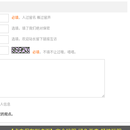
必填
，人过留名 雁过留声
选填，填了我们绝对保密
选填，欢迎站长留下链接互访
必填
，不填不让过哦，嘻嘻。
个人信息
您的观点。