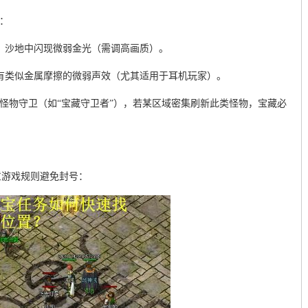
：
；沙地中闪现微弱金光（需调高画质）。
有类似金属摩擦的微弱声效（尤其适用于耳机玩家）。
殊怪物守卫（如“宝藏守卫者”），若某区域密集刷新此类怪物，宝藏必
意游戏规则避免封号：