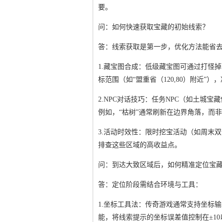
要。
问：如何快速获取宝藏的初始线索？
答：线索获取是第一步，优化方法能省
1.藏宝图合成：低级藏宝图可通过打怪
标范围（如“盟重省（120,80）附近”）
2.NPC对话技巧：任务NPC（如土城
例如，“枯树”通常刷新在边界角落，而
3.活动时效性：限时挖宝活动（如周末
排查这些区域的高收益点。
问：到达大致区域后，如何精准定位宝
答：定位阶段需结合环境与工具：
1.坐标工具法：传奇游戏通常支持坐标输入
能，将线索提示的坐标误差值控制在±10以