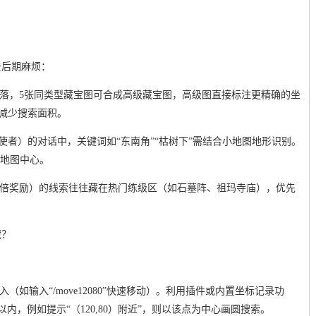
去后期麻烦：
掉落，5张同类型藏宝图可合成高级藏宝图，高级图直接标注更精确的坐
，减少搜索面积。
宝藏使者）的对话中，关键词如“东南角”“枯树下”需结合小地图地形识别。
非地图中心。
双倍奖励）的线索往往藏在热门练级区（如石墓阵、祖玛寺庙），优先
藏？
（如输入“/move12080”快速移动）。利用插件或内置坐标记录功
内，例如提示“（120,80）附近”，则以该点为中心画圆搜索。