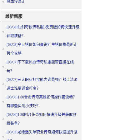
热血传奇sf
最新新服
[08/08]
仙剑奇侠传私服3免费版如何快速升级
获取装备？
[08/08]
今日猪价如何查询？生猪价格最新走
势全攻略
[08/07]
不下载热血传奇私服能否直接在线
玩？
[08/07]
三大职业打宝能力谁最强？战士法师
道士谁更适合打宝？
[08/06]
1.80合击传奇英雄如何操作更流畅？
有哪些实用小技巧？
[08/06]
1.80刚开传奇如何快速升级并获取顶
级装备？
[08/03]
龙缘迷失单职业传奇如何快速提升战