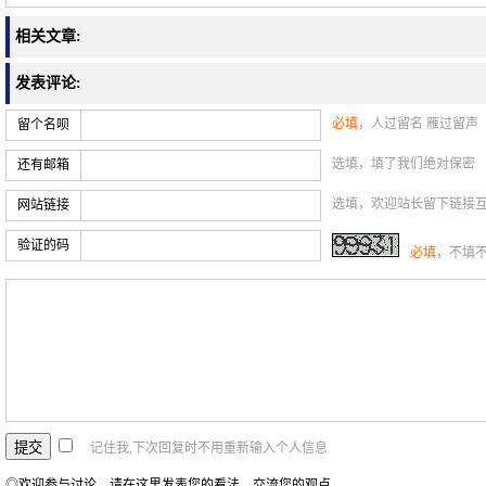
相关文章:
发表评论:
必填
，人过留名 雁过留声
留个名呗
选填，填了我们绝对保密
还有邮箱
选填，欢迎站长留下链接
网站链接
验证的码
必填
，不填
记住我,下次回复时不用重新输入个人信息
◎欢迎参与讨论，请在这里发表您的看法、交流您的观点。