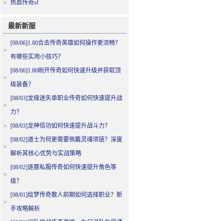
热血传奇sf
最新新服
[08/06]
1.80合击传奇英雄如何操作更流畅？
有哪些实用小技巧？
[08/06]
1.80刚开传奇如何快速升级并获取顶
级装备？
[08/03]
龙缘迷失单职业传奇如何快速提升战
力？
[08/03]
龙神倍功如何快速提升战斗力？
[08/02]
道士为何更需要佩戴灵魂项链？深度
解析其核心优势与实战策略
[08/02]
逐鹿私服传奇如何快速提升角色等
级？
[08/01]
绘梦传奇散人前期如何选择职业？新
手攻略解析