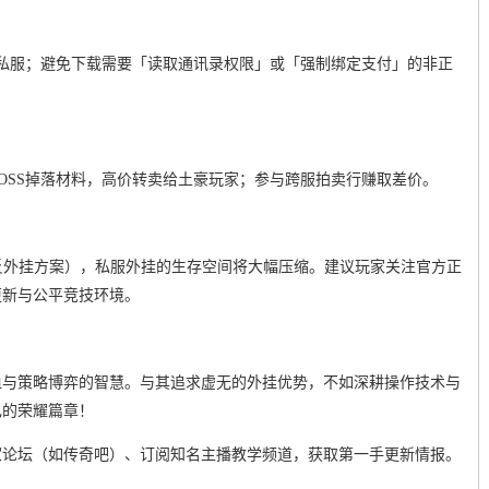
私服；避免下载需要「读取通讯录权限」或「强制绑定支付」的非正
OSS掉落材料，高价转卖给土豪玩家；参与跨服拍卖行赚取差价。
E反外挂方案），私服外挂的生存空间将大幅压缩。建议玩家关注官方正
更新与公平竞技环境。
血与策略博弈的智慧。与其追求虚无的外挂优势，不如深耕操作技术与
己的荣耀篇章！
家论坛（如传奇吧）、订阅知名主播教学频道，获取第一手更新情报。