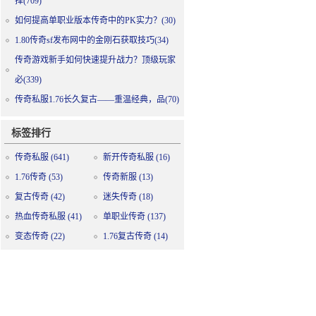
择(709)
如何提高单职业版本传奇中的PK实力？(30)
1.80传奇sf发布网中的金刚石获取技巧(34)
传奇游戏新手如何快速提升战力？顶级玩家
必(339)
传奇私服1.76长久复古——重温经典，品(70)
标签排行
传奇私服
(641)
新开传奇私服
(16)
1.76传奇
(53)
传奇新服
(13)
复古传奇
(42)
迷失传奇
(18)
热血传奇私服
(41)
单职业传奇
(137)
变态传奇
(22)
1.76复古传奇
(14)