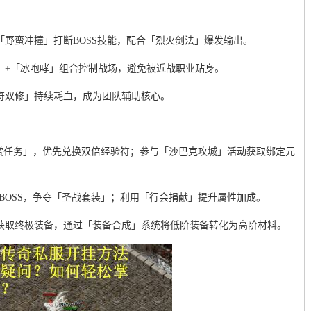
「野蛮冲撞」打断BOSS技能，配合「烈火剑法」爆发输出。
」+「冰咆哮」组合控制战场，避免被近战职业贴身。
符双修」持续耗血，成为团队辅助核心。
日悬赏任务」，优先兑换双倍经验符；参与「沙巴克攻城」活动获取绑定元
谷」BOSS，争夺「圣战套装」；利用「行会捐献」提升属性加成。
」获取终极装备，通过「装备合成」系统将低阶装备转化为高阶材料。