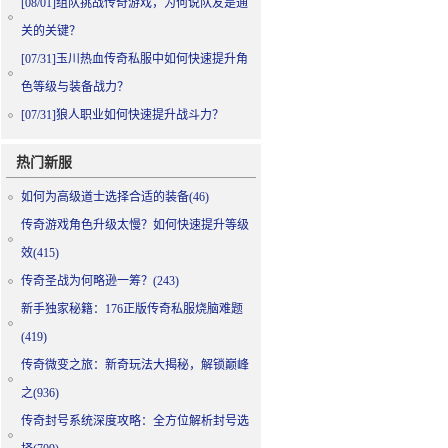
[08/01]
组队挑战传奇游戏，为何说队友是通
关的关键？
[07/31]
玉川热血传奇私服中如何快速提升角
色等级与装备战力？
[07/31]
狼人职业如何快速提升战斗力？
热门新服
如何为高级道士选择合适的装备(46)
传奇游戏角色升级太慢？如何快速提升等级
效(415)
传奇圣战为何略逊一筹？(243)
新手独家秘籍：176正版传奇私服烧脑难题
(419)
传奇微变之旅：新奇玩法大揭秘，解锁巅峰
之(936)
传奇封号系统深度攻略：全方位解析封号选