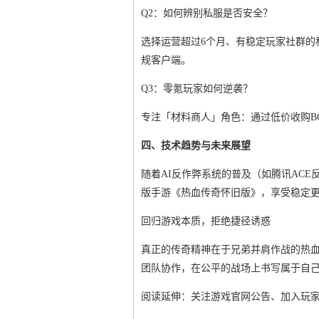
Q2：如何辨别私服是否安全？
选择运营超过6个月、有稳定玩家社群的
规客户端。
Q3：零氪玩家如何逆袭？
专注「材料商人」角色：通过低价收购B
四、技术趋势与未来展望
随着AI反作弊系统的普及（如腾讯AC
版手游《热血传奇怀旧版》，享受稳定
回归游戏本质，拒绝捷径诱惑
真正的传奇精神在于兄弟并肩作战的热
团队协作，在公平的战场上书写属于自
阅读延伸：关注游戏官网公告、加入玩