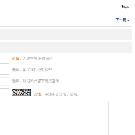
Tags:
下一篇 »
必填
，人过留名 雁过留声
选填，填了我们绝对保密
选填，欢迎站长留下链接互访
必填
，不填不让过哦，嘻嘻。