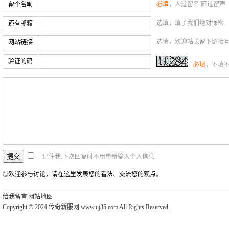
必填
，人过留名 雁过留声
留个名呗
选填，填了我们绝对保密
还有邮箱
选填，欢迎站长留下链接
网站链接
验证的码
必填
，不填
记住我,下次回复时不用重新输入个人信息
◎欢迎参与讨论，请在这里发表您的看法、交流您的观点。
给我留言
|
网站地图
Copyright © 2024 传奇新服网 www.uj35.com All Rights Reserved.