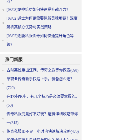
力？
[08/03]
龙神倍功如何快速提升战斗力？
[08/02]
道士为何更需要佩戴灵魂项链？深度
解析其核心优势与实战策略
[08/02]
逐鹿私服传奇如何快速提升角色等
级？
热门新服
古时英雄重出江湖，传奇之途等你探索(898)
单职业传奇新手快速上手，装备怎么选？
(729)
在野外PK中，有几个技巧是必须要掌握的。
(50)
传奇私服究竟好不好玩？这份详细攻略带你
一(315)
传奇私服ID不足一小时内快速解决攻略(470)