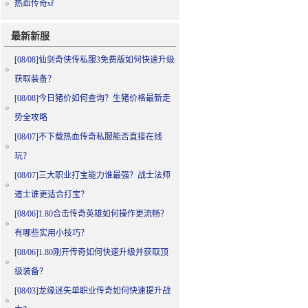
热血传奇sf
最新新服
[08/08]
仙剑奇侠传私服3免费版如何快速升级
获取装备？
[08/08]
今日猪价如何查询？生猪价格最新走
势全攻略
[08/07]
不下载热血传奇私服能否直接在线
玩？
[08/07]
三大职业打宝能力谁最强？战士法师
道士谁更适合打宝？
[08/06]
1.80合击传奇英雄如何操作更流畅？
有哪些实用小技巧？
[08/06]
1.80刚开传奇如何快速升级并获取顶
级装备？
[08/03]
龙缘迷失单职业传奇如何快速提升战