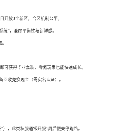
每日开放3个新区，合区机制公平。
醒系统”，兼顾平衡性与新鲜感。
族。
元即可获得毕业套装，零氪玩家也能快速成长。
装备回收兑换现金（需实名认证）。
。
满级”），此类私服通常开服1周后便关停跑路。