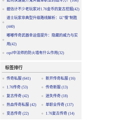
如何快速提升鬼斧藏单职业的战斗力？(108)
据估计不少老玩家对1.76金币的复古挖掘(42)
道士玩家非典型升级路线解析：以"慢"制胜
(440)
嘟嘟传奇武器幸运值提升：隐藏的威力与实
用(42)
cqsf中法师的防火墙有什么作用(32)
标签排行
传奇私服
(641)
新开传奇私服
(16)
1.76传奇
(53)
传奇新服
(13)
复古传奇
(42)
迷失传奇
(18)
热血传奇私服
(42)
单职业传奇
(137)
变态传奇
(22)
1.76复古传奇
(14)