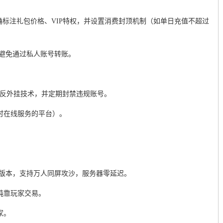
确标注礼包价格、VIP特权，并设置消费封顶机制（如单日充值不超过
，避免通过私人账号转账。
等反外挂技术，并定期封禁违规账号。
小时在线服务的平台）。
复古版本，支持万人同屏攻沙，服务器零延迟。
纯靠玩家交易。
家。