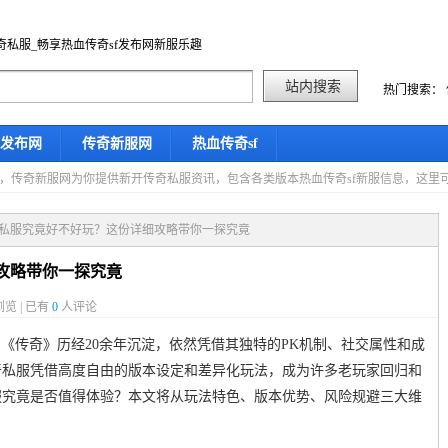
奇私服_畅享热血传奇sf发布网新服乐趣
热门搜索：
f发布网
传奇新服网
热血传奇sf
星期五，传奇新服网为你提供新开传奇私服资讯，包含各类版本热血传奇sf新服信息，这
奇私服究竟好不好玩？这份详细攻略带你一探究竟
攻略带你一探究竟
览 | 已有
0
人评论
，《传奇》历经20余年沉淀，依然凭借其独特的PK机制、社交属性和成
奇私服凭借高度自由的版本设定和差异化玩法，成为许多老玩家回归和
服究竟是否值得体验？本文将从玩法特色、版本优势、风险规避三大维