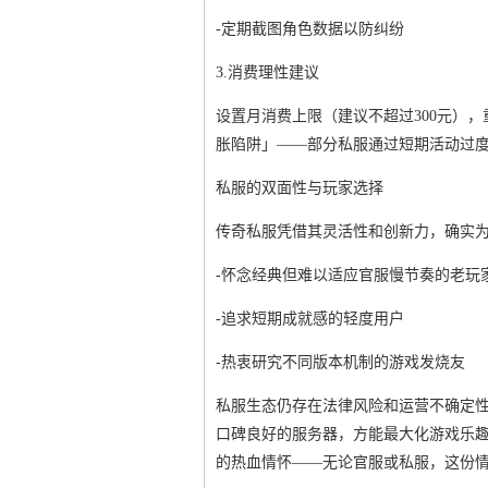
-定期截图角色数据以防纠纷
3.消费理性建议
设置月消费上限（建议不超过300元）
胀陷阱」——部分私服通过短期活动过
私服的双面性与玩家选择
传奇私服凭借其灵活性和创新力，确实
-怀念经典但难以适应官服慢节奏的老玩
-追求短期成就感的轻度用户
-热衷研究不同版本机制的游戏发烧友
私服生态仍存在法律风险和运营不确定
口碑良好的服务器，方能最大化游戏乐趣
的热血情怀——无论官服或私服，这份