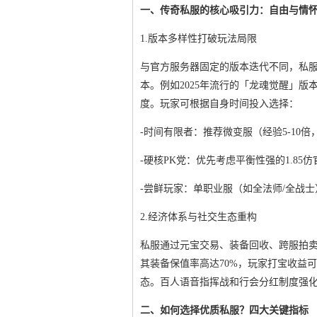
一、传奇私服的核心吸引力：自由与情
1.版本多样性打破玩法局限
与官方服务器固定的版本迭代不同，私服
本。例如2025年流行的「龙魂觉醒」
度。玩家可根据自身时间投入选择：
-时间有限者：推荐微变服（经验5-10
-硬核PK党：优先考虑平衡性强的1.85仿
-尝鲜玩家：单职业服（如全法师/全战
2.经济体系与社交生态重构
私服通过元宝交易、装备回收、跨服拍
其装备保值率高达70%，玩家打宝收益
态。百人语音指挥战和行会分红制度强
二、如何选择优质私服？四大关键指标