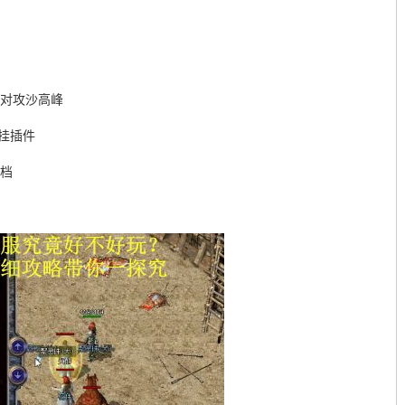
应对攻沙高峰
外挂插件
回档