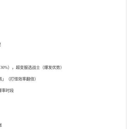
避
30%），超变服选战士（爆发优势）
佩」（打怪效率翻倍）
倍爆率时段
账