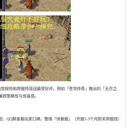
e元素的地宫探险和跨服阵营战最受好评。例如「苍穹传奇」推出的「无尽之
，兼顾策略性与惊喜感。
吧、QQ群查看玩家口碑。警惕「快餐服」（开服1-3个月即关停圈钱）