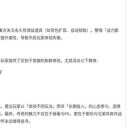
，重点关注永久性增益道具（如背包扩容、自动拾取）。警惕「战力膨
度提升属性，导致平民玩家体验失衡。
为玩家提供了区别于官服的新鲜体验，尤其适合以下群体：
家
性。建议玩家以「体验不同玩法」而非「长期投入」的心态参与，选择
。最终，传奇的魅力不仅在于装备与PK，更在于那份与兄弟并肩作战
情怀永远值得追寻。