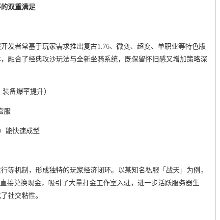
怀的双重满足
开发者常基于玩家需求推出复古1.76、微变、超变、单职业等特色版
版本，融合了经典攻沙玩法与全新坐骑系统，既保留怀旧感又增加策略深
倍，装备爆率提升）
官服
士）能快速成型
卖行等机制，形成独特的玩家经济闭环。以某知名私服「战天」为例，
可直接兑换现金，吸引了大量打金工作室入驻，进一步活跃服务器生
化了社交粘性。