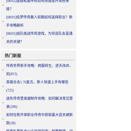
[08/02]
逐鹿私服传奇如何快速提升角色等
级？
[08/01]
绘梦传奇散人前期如何选择职业？新
手攻略解析
[08/01]
组队挑战传奇游戏，为何说队友是通
关的关键？
热门新服
传奇世界新手攻略：跨服转生，逆天改命，
如(813)
英雄合击1.76复古，新人快速上手有哪些
(725)
迷失传奇登录器制作攻略：如何解决常见登
录(296)
如何在新开单职业传奇中获取最大连衣裙新
款(38)