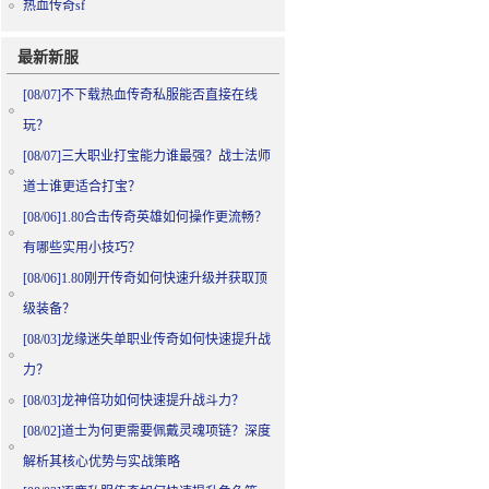
热血传奇sf
最新新服
[08/07]
不下载热血传奇私服能否直接在线
玩？
[08/07]
三大职业打宝能力谁最强？战士法师
道士谁更适合打宝？
[08/06]
1.80合击传奇英雄如何操作更流畅？
有哪些实用小技巧？
[08/06]
1.80刚开传奇如何快速升级并获取顶
级装备？
[08/03]
龙缘迷失单职业传奇如何快速提升战
力？
[08/03]
龙神倍功如何快速提升战斗力？
[08/02]
道士为何更需要佩戴灵魂项链？深度
解析其核心优势与实战策略