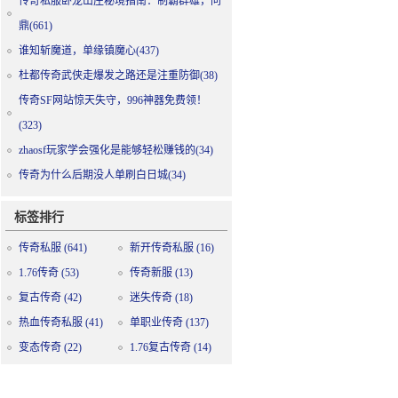
传奇私服卧龙山庄秘境指南：制霸群雄，问
鼎(661)
谁知斩魔道，单缘镇魔心(437)
杜都传奇武侠走爆发之路还是注重防御(38)
传奇SF网站惊天失守，996神器免费领！
(323)
zhaosf玩家学会强化是能够轻松赚钱的(34)
传奇为什么后期没人单刷白日城(34)
标签排行
传奇私服
(641)
新开传奇私服
(16)
1.76传奇
(53)
传奇新服
(13)
复古传奇
(42)
迷失传奇
(18)
热血传奇私服
(41)
单职业传奇
(137)
变态传奇
(22)
1.76复古传奇
(14)