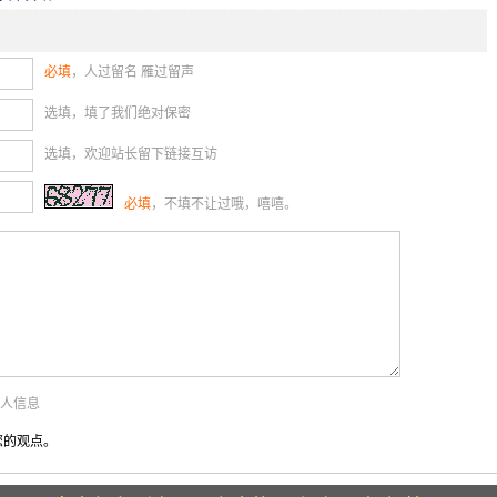
必填
，人过留名 雁过留声
选填，填了我们绝对保密
选填，欢迎站长留下链接互访
必填
，不填不让过哦，嘻嘻。
个人信息
您的观点。