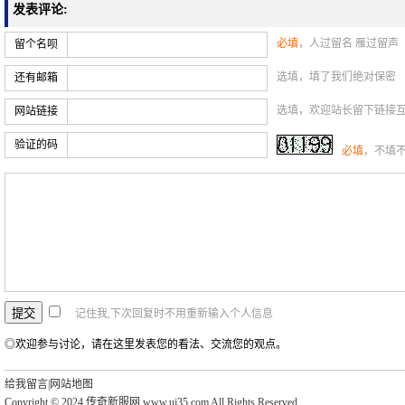
发表评论:
必填
，人过留名 雁过留声
留个名呗
选填，填了我们绝对保密
还有邮箱
选填，欢迎站长留下链接
网站链接
验证的码
必填
，不填
记住我,下次回复时不用重新输入个人信息
◎欢迎参与讨论，请在这里发表您的看法、交流您的观点。
给我留言
|
网站地图
Copyright © 2024 传奇新服网 www.uj35.com All Rights Reserved.