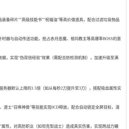
品装备碎片”“高级技能书”“祝福油”等高价值道具，配合过滤垃圾物品
刷新计时器与自动传送功能，抢占赤月恶魔、祖玛教主等高爆率BOSS的首
数据，实现“伪双倍经验”效果（需配合防检测机制），加速升级至满
服务器默认上限的1.5倍（如从每秒2刀提升至3刀），搭配吸血属性实
”、道士“召唤神兽”等技能实现0CD释放，配合自动锁定全屏目标，清
御”属性，对高防职业（如坦克型战士）造成真实伤害，实现跨战力碾