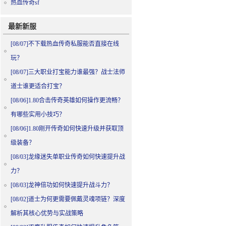
热血传奇sf
最新新服
[08/07]
不下载热血传奇私服能否直接在线
玩？
[08/07]
三大职业打宝能力谁最强？战士法师
道士谁更适合打宝？
[08/06]
1.80合击传奇英雄如何操作更流畅？
有哪些实用小技巧？
[08/06]
1.80刚开传奇如何快速升级并获取顶
级装备？
[08/03]
龙缘迷失单职业传奇如何快速提升战
力？
[08/03]
龙神倍功如何快速提升战斗力？
[08/02]
道士为何更需要佩戴灵魂项链？深度
解析其核心优势与实战策略