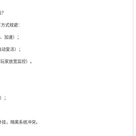
险？
下方式规避：
杀、加速）；
自动复活）；
值玩家放宽监控）。
具）；
和外挂，隔离系统冲突。