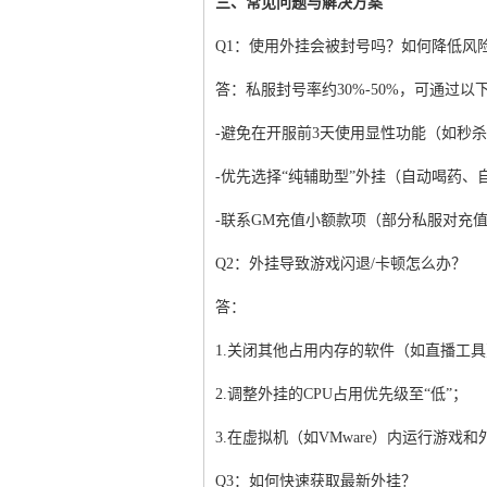
三、常见问题与解决方案
Q1：使用外挂会被封号吗？如何降低风
答：私服封号率约30%-50%，可通过以
-避免在开服前3天使用显性功能（如秒
-优先选择“纯辅助型”外挂（自动喝药、
-联系GM充值小额款项（部分私服对充
Q2：外挂导致游戏闪退/卡顿怎么办？
答：
1.关闭其他占用内存的软件（如直播工
2.调整外挂的CPU占用优先级至“低”；
3.在虚拟机（如VMware）内运行游戏
Q3：如何快速获取最新外挂？