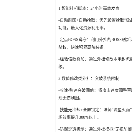
1.智能挂机脚本：24小时高效发育
-自动刷图+自动拾取：优先设置拾取“极
功能，最大化资源利用率。
-定点BOSS蹲守：利用外挂的BOSS
杀权，快速积累高阶装备。
-经验倍数叠加：通过外挂修改本地封包
级。
2.数值修改类外挂：突破系统限制
-攻速/移速突破阈值：将攻击速度调整至
现无伤刷图。
-技能无冷却+全屏锁定：法师“流星火雨
场效率提升300%以上。
-防御穿透机制：通过外挂模拟“无视防