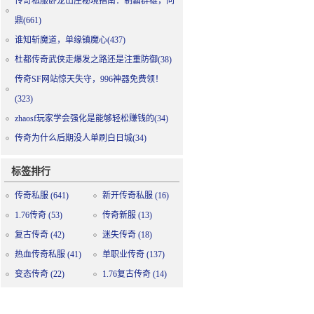
传奇私服卧龙山庄秘境指南：制霸群雄，问
鼎(661)
谁知斩魔道，单缘镇魔心(437)
杜都传奇武侠走爆发之路还是注重防御(38)
传奇SF网站惊天失守，996神器免费领！
(323)
zhaosf玩家学会强化是能够轻松赚钱的(34)
传奇为什么后期没人单刷白日城(34)
标签排行
传奇私服
(641)
新开传奇私服
(16)
1.76传奇
(53)
传奇新服
(13)
复古传奇
(42)
迷失传奇
(18)
热血传奇私服
(41)
单职业传奇
(137)
变态传奇
(22)
1.76复古传奇
(14)