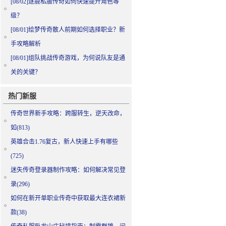
[08/02]
逐鹿私服传奇如何快速提升角色等
级？
[08/01]
绘梦传奇散人前期如何选择职业？新
手攻略解析
[08/01]
组队挑战传奇游戏，为何说队友是通
关的关键？
热门新服
传奇世界新手攻略：跨服转生，逆天改命，
如(813)
英雄合击1.76复古，新人快速上手有哪些
(725)
迷失传奇登录器制作攻略：如何解决常见登
录(296)
如何在新开单职业传奇中获取最大连衣裙新
款(38)