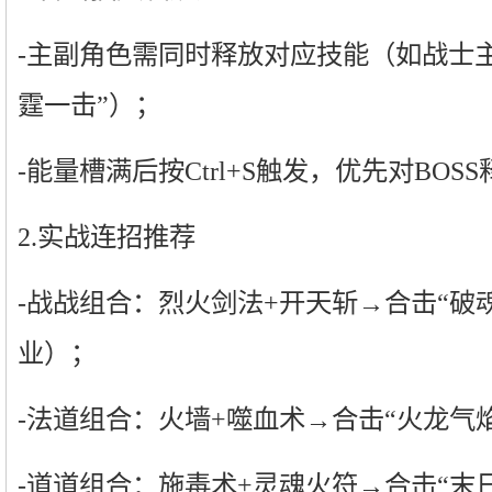
-主副角色需同时释放对应技能（如战士主
霆一击”）；
-能量槽满后按Ctrl+S触发，优先对BOS
2.实战连招推荐
-战战组合：烈火剑法+开天斩→合击“破
业）；
-法道组合：火墙+噬血术→合击“火龙气
-道道组合：施毒术+灵魂火符→合击“末