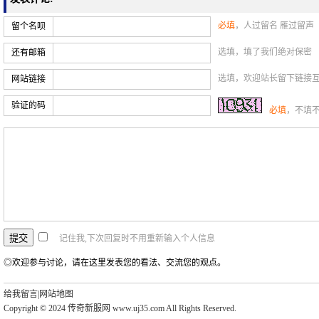
必填
，人过留名 雁过留声
留个名呗
选填，填了我们绝对保密
还有邮箱
选填，欢迎站长留下链接
网站链接
验证的码
必填
，不填
记住我,下次回复时不用重新输入个人信息
◎欢迎参与讨论，请在这里发表您的看法、交流您的观点。
给我留言
|
网站地图
Copyright © 2024 传奇新服网 www.uj35.com All Rights Reserved.