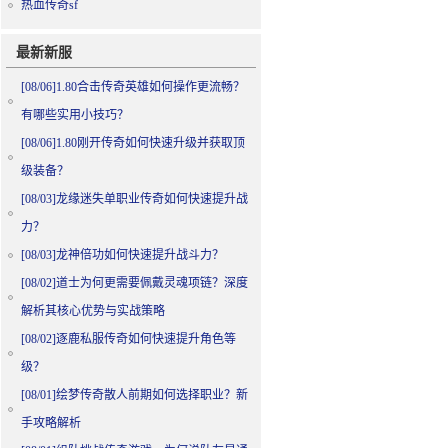
热血传奇sf
最新新服
[08/06]
1.80合击传奇英雄如何操作更流畅？
有哪些实用小技巧？
[08/06]
1.80刚开传奇如何快速升级并获取顶
级装备？
[08/03]
龙缘迷失单职业传奇如何快速提升战
力？
[08/03]
龙神倍功如何快速提升战斗力？
[08/02]
道士为何更需要佩戴灵魂项链？深度
解析其核心优势与实战策略
[08/02]
逐鹿私服传奇如何快速提升角色等
级？
[08/01]
绘梦传奇散人前期如何选择职业？新
手攻略解析