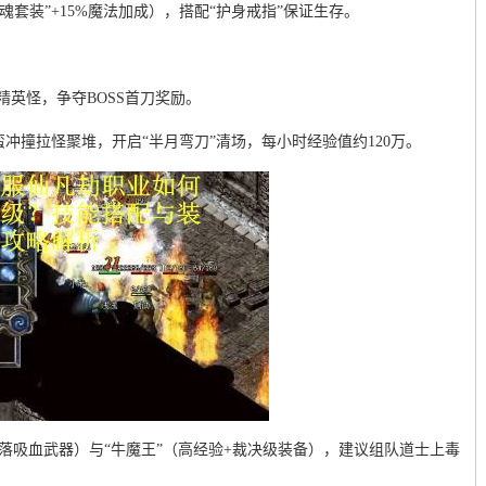
魂套装”+15%魔法加成），搭配“护身戒指”保证生存。
精英怪，争夺BOSS首刀奖励。
蛮冲撞拉怪聚堆，开启“半月弯刀”清场，每小时经验值约120万。
（掉落吸血武器）与“牛魔王”（高经验+裁决级装备），建议组队道士上毒