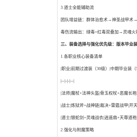
3.道士全能辅助流
团队增益链：群体治愈术→神圣战甲术
毒伤流输出：绿毒+红毒双叠加→灵魂火
三、装备选择与强化优先级：版本毕业
1.各职业核心装备清单
|职业|前期过渡装（30级）|中期毕业装（5
|--|-|-|--|
|法师|魔杖+法神头盔|骨玉权杖+恶魔长袍
|战士|炼狱斧+战神链|裁决+雷霆战甲|开
|道士|银蛇剑+灵魂战衣|逍遥扇+天尊道袍
2.强化与附魔策略