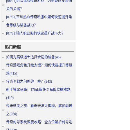
[08/01]
组队挑战传奇游戏，为何说队友是通
关的关键？
[07/31]
玉川热血传奇私服中如何快速提升角
色等级与装备战力？
[07/31]
狼人职业如何快速提升战斗力？
热门新服
如何为高级道士选择合适的装备(46)
传奇游戏角色升级太慢？如何快速提升等级
效(415)
传奇圣战为何略逊一筹？(243)
新手独家秘籍：176正版传奇私服烧脑难题
(419)
传奇微变之旅：新奇玩法大揭秘，解锁巅峰
之(936)
传奇封号系统深度攻略：全方位解析封号选