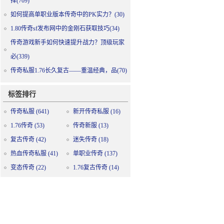
择(709)
如何提高单职业版本传奇中的PK实力？(30)
1.80传奇sf发布网中的金刚石获取技巧(34)
传奇游戏新手如何快速提升战力？顶级玩家
必(339)
传奇私服1.76长久复古——重温经典，品(70)
标签排行
传奇私服
(641)
新开传奇私服
(16)
1.76传奇
(53)
传奇新服
(13)
复古传奇
(42)
迷失传奇
(18)
热血传奇私服
(41)
单职业传奇
(137)
变态传奇
(22)
1.76复古传奇
(14)