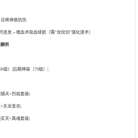
→召唤神兽抗伤
符连发→嗜血术吸血续航（需“龙纹剑”强化道术）
装解析
0级）|后期神装（70级）|
|镇天+烈焰套装|
天+天龙圣衣|
|玄天+真魂套装|