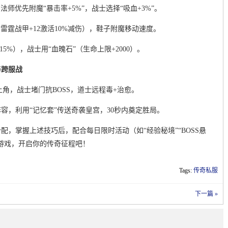
法师优先附魔“暴击率+5%”，战士选择“吸血+3%”。
如雷霆战甲+12激活10%减伤），鞋子附魔移动速度。
5%），战士用“血魄石”（生命上限+2000）。
与跨服战
上角，战士堵门抗BOSS，道士远程毒+治愈。
阵容，利用“记忆套”传送奇袭皇宫，30秒内奠定胜局。
，掌握上述技巧后，配合每日限时活动（如“经验秘境”“BOSS悬
游戏，开启你的传奇征程吧！
Tags:
传奇私服
下一篇 »