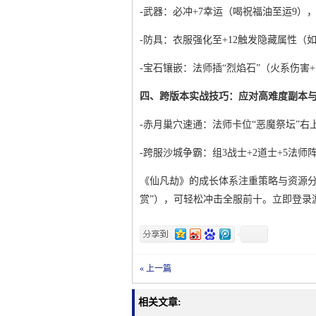
-武器：必冲+7幸运（喝祝福油至运9），
-防具：衣服强化至+12触发隐藏属性（
-宝石镶嵌：法师插“烈焰石”（火系伤害+1
四、跨版本实战技巧：应对高难度副本
-赤月巢穴速通：法师卡位“恶魔祭坛”右
-跨服沙城争霸：组3战士+2道士+5法师
《仙凡劫》的成长体系注重策略与资源分配
赏”），可轻松冲击全服前十。立即登录
« 上一篇
相关文章: