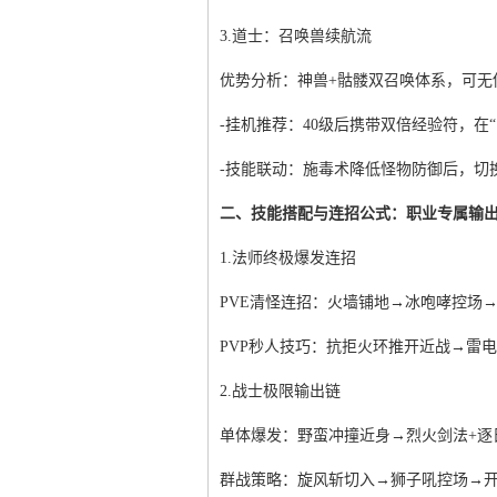
3.道士：召唤兽续航流
优势分析：神兽+骷髅双召唤体系，可无
-挂机推荐：40级后携带双倍经验符，在
-技能联动：施毒术降低怪物防御后，切
二、技能搭配与连招公式：职业专属输
1.法师终极爆发连招
PVE清怪连招：火墙铺地→冰咆哮控场→
PVP秒人技巧：抗拒火环推开近战→雷
2.战士极限输出链
单体爆发：野蛮冲撞近身→烈火剑法+逐
群战策略：旋风斩切入→狮子吼控场→开