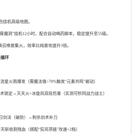
伤挂机高级地图。
“骨魔洞”挂机12小时，配合自动喝药脚本，稳定提升至55级。
换召唤兽集火，效率比纯普攻提升3倍。
出循环
流星火雨爆发（需魔法值>70%触发“元素共鸣”被动）
电术锁定→灭天火+冰旋风双段伤害（实测可秒同战力战士）
日剑法（破防）→刺杀剑术补刀
天斩收割残血（搭配“狂风项链”攻速+2档）