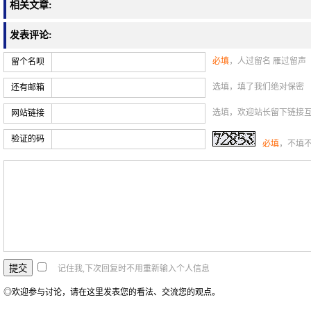
相关文章:
发表评论:
必填
，人过留名 雁过留声
留个名呗
选填，填了我们绝对保密
还有邮箱
选填，欢迎站长留下链接
网站链接
验证的码
必填
，不填
记住我,下次回复时不用重新输入个人信息
◎欢迎参与讨论，请在这里发表您的看法、交流您的观点。