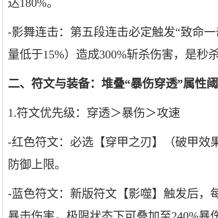
达180%。
-影舞连击：第五段连击必定触发“致命一击
量低于15%）造成300%斩杀伤害，是
二、符文与装备：堆叠“暴伤穿透”属性
1.符文优先级：穿透＞暴伤＞攻速
-红色符文：必选【穿甲之刃】（破甲效果+
防御上限。
-蓝色符文：新版符文【影噬】触发后，每损
暴击伤害，极限状态下可叠加至240%暴