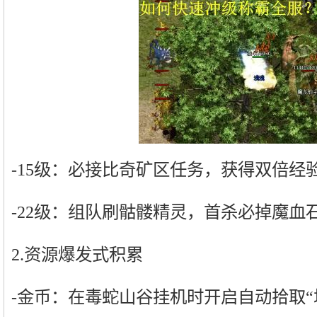
-15级：必接比奇矿区任务，获得双倍经
-22级：组队刷骷髅精灵，首杀必掉魔血
2.资源爆发式积累
-金币：在毒蛇山谷挂机时开启自动拾取“