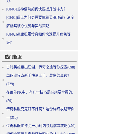
力？
[08/03]
龙神倍功如何快速提升战斗力？
[08/02]
道士为何更需要佩戴灵魂项链？深度
解析其核心优势与实战策略
[08/02]
逐鹿私服传奇如何快速提升角色等
级？
热门新服
古时英雄重出江湖，传奇之途等你探索(898)
单职业传奇新手快速上手，装备怎么选？
(729)
在野外PK中，有几个技巧是必须要掌握的。
(50)
传奇私服究竟好不好玩？这份详细攻略带你
一(315)
传奇私服ID不足一小时内快速解决攻略(470)