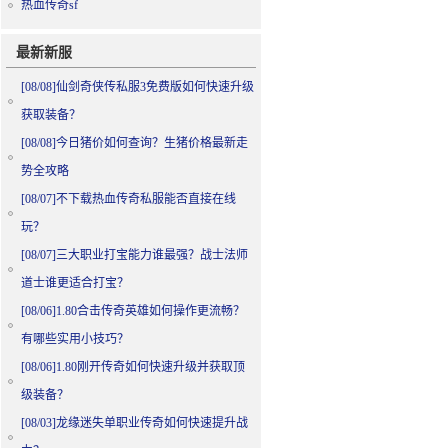
热血传奇sf
最新新服
[08/08]
仙剑奇侠传私服3免费版如何快速升级
获取装备？
[08/08]
今日猪价如何查询？生猪价格最新走
势全攻略
[08/07]
不下载热血传奇私服能否直接在线
玩？
[08/07]
三大职业打宝能力谁最强？战士法师
道士谁更适合打宝？
[08/06]
1.80合击传奇英雄如何操作更流畅？
有哪些实用小技巧？
[08/06]
1.80刚开传奇如何快速升级并获取顶
级装备？
[08/03]
龙缘迷失单职业传奇如何快速提升战