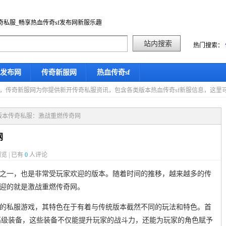
奇私服_畅享热血传奇sf发布网新服乐趣
热门搜索：
f发布网
传奇新服网
热血传奇sf
星期六，传奇新服网为你提供新开传奇私服资讯，包含各类版本热血传奇sf新服信息，这
.95版本传奇私服：激战重燃传奇网
网
览 | 已有
0
人评论
版本之一，也是非常受玩家欢迎的版本。随着时间的推移，越来越多的传
欢迎的就是激战重燃传奇网。
基础的私服游戏，其特色在于有着与传统版本截然不同的玩法和特色。首
高级装备，这些装备不仅能提升玩家的战斗力，还能为玩家的角色赋予