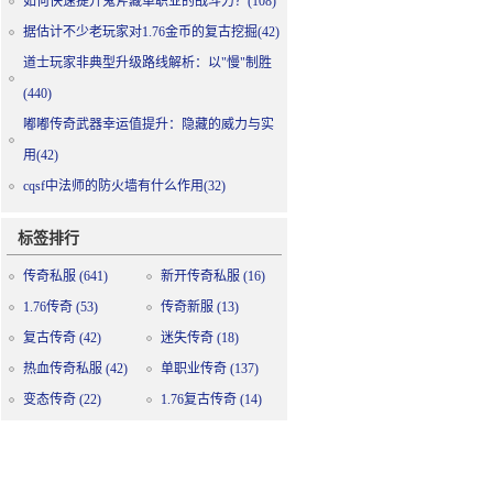
如何快速提升鬼斧藏单职业的战斗力？(108)
据估计不少老玩家对1.76金币的复古挖掘(42)
道士玩家非典型升级路线解析：以"慢"制胜
(440)
嘟嘟传奇武器幸运值提升：隐藏的威力与实
用(42)
cqsf中法师的防火墙有什么作用(32)
标签排行
传奇私服
(641)
新开传奇私服
(16)
1.76传奇
(53)
传奇新服
(13)
复古传奇
(42)
迷失传奇
(18)
热血传奇私服
(42)
单职业传奇
(137)
变态传奇
(22)
1.76复古传奇
(14)