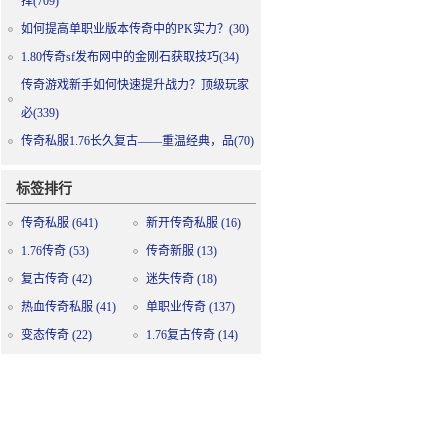
择(709)
如何提高单职业版本传奇中的PK实力？(30)
1.80传奇sf发布网中的金刚石获取技巧(34)
传奇游戏新手如何快速提升战力？顶级玩家
必(339)
传奇私服1.76长久复古——重温经典，品(70)
标签排行
传奇私服
(641)
新开传奇私服
(16)
1.76传奇
(53)
传奇新服
(13)
复古传奇
(42)
迷失传奇
(18)
热血传奇私服
(41)
单职业传奇
(137)
变态传奇
(22)
1.76复古传奇
(14)