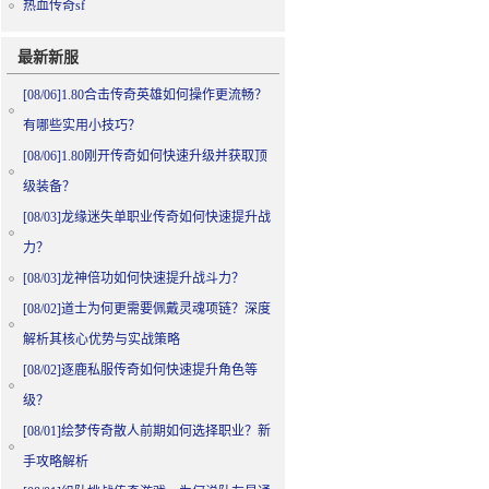
热血传奇sf
最新新服
[08/06]
1.80合击传奇英雄如何操作更流畅？
有哪些实用小技巧？
[08/06]
1.80刚开传奇如何快速升级并获取顶
级装备？
[08/03]
龙缘迷失单职业传奇如何快速提升战
力？
[08/03]
龙神倍功如何快速提升战斗力？
[08/02]
道士为何更需要佩戴灵魂项链？深度
解析其核心优势与实战策略
[08/02]
逐鹿私服传奇如何快速提升角色等
级？
[08/01]
绘梦传奇散人前期如何选择职业？新
手攻略解析