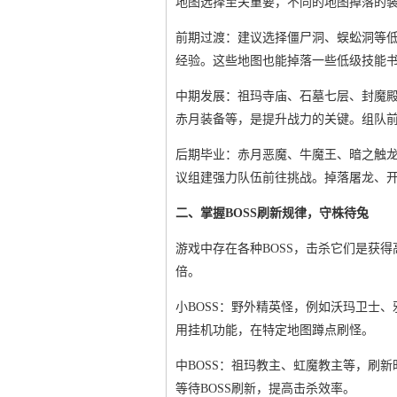
地图选择至关重要，不同的地图掉落的
前期过渡：建议选择僵尸洞、蜈蚣洞等
经验。这些地图也能掉落一些低级技能
中期发展：祖玛寺庙、石墓七层、封魔
赤月装备等，是提升战力的关键。组队
后期毕业：赤月恶魔、牛魔王、暗之触龙
议组建强力队伍前往挑战。掉落屠龙、
二、掌握BOSS刷新规律，守株待兔
游戏中存在各种BOSS，击杀它们是获
倍。
小BOSS：野外精英怪，例如沃玛卫士
用挂机功能，在特定地图蹲点刷怪。
中BOSS：祖玛教主、虹魔教主等，刷
等待BOSS刷新，提高击杀效率。