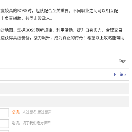
度较高的BOSS时，组队配合至关重要。不同职业之间可以相互配
道士负责辅助，共同击败敌人。
对地图、掌握BOSS刷新规律、利用活动、提升自身实力、合理交易
快速获得高级装备，战力飙升，成为真正的传奇！希望以上攻略能帮助
Tags:
下一篇 »
必填
，人过留名 雁过留声
选填，填了我们绝对保密