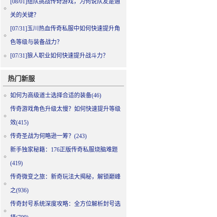
[08/01]
组队挑战传奇游戏，为何说队友是通
关的关键？
[07/31]
玉川热血传奇私服中如何快速提升角
色等级与装备战力？
[07/31]
狼人职业如何快速提升战斗力？
热门新服
如何为高级道士选择合适的装备(46)
传奇游戏角色升级太慢？如何快速提升等级
效(415)
传奇圣战为何略逊一筹？(243)
新手独家秘籍：176正版传奇私服烧脑难题
(419)
传奇微变之旅：新奇玩法大揭秘，解锁巅峰
之(936)
传奇封号系统深度攻略：全方位解析封号选