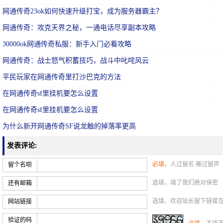
网通传奇23ok如何快速升级打宝，成为服务器霸主？
网通传奇：攻克天界之秘，一通电话尽享副本攻略
30000ok网通传奇私服：新手入门必看攻略
网通传奇：战士怒气积蓄技巧，战斗中叱咤风云
平民玩家在网通传奇里打沙巴克的方法
在网通传奇sf里挂机要怎么设置
在网通传奇sf里挂机要怎么设置
为什么新开网通传奇SF说龙触的掉落率更高
发表评论:
必填
，人过留名 雁过留声
留个名呗
选填，填了我们绝对保密
还有邮箱
选填，欢迎站长留下链接
网站链接
验证的码