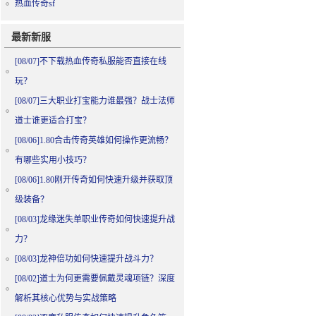
热血传奇sf
最新新服
[08/07]
不下载热血传奇私服能否直接在线
玩？
[08/07]
三大职业打宝能力谁最强？战士法师
道士谁更适合打宝？
[08/06]
1.80合击传奇英雄如何操作更流畅？
有哪些实用小技巧？
[08/06]
1.80刚开传奇如何快速升级并获取顶
级装备？
[08/03]
龙缘迷失单职业传奇如何快速提升战
力？
[08/03]
龙神倍功如何快速提升战斗力？
[08/02]
道士为何更需要佩戴灵魂项链？深度
解析其核心优势与实战策略