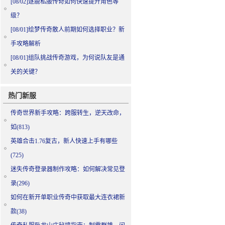
[08/02]
逐鹿私服传奇如何快速提升角色等
级？
[08/01]
绘梦传奇散人前期如何选择职业？新
手攻略解析
[08/01]
组队挑战传奇游戏，为何说队友是通
关的关键？
热门新服
传奇世界新手攻略：跨服转生，逆天改命，
如(813)
英雄合击1.76复古，新人快速上手有哪些
(725)
迷失传奇登录器制作攻略：如何解决常见登
录(296)
如何在新开单职业传奇中获取最大连衣裙新
款(38)