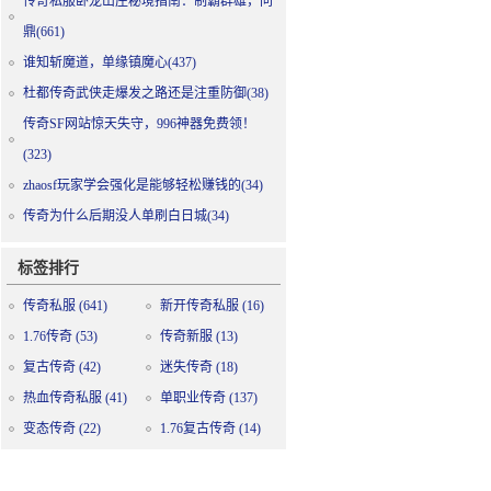
传奇私服卧龙山庄秘境指南：制霸群雄，问
鼎(661)
谁知斩魔道，单缘镇魔心(437)
杜都传奇武侠走爆发之路还是注重防御(38)
传奇SF网站惊天失守，996神器免费领！
(323)
zhaosf玩家学会强化是能够轻松赚钱的(34)
传奇为什么后期没人单刷白日城(34)
标签排行
传奇私服
(641)
新开传奇私服
(16)
1.76传奇
(53)
传奇新服
(13)
复古传奇
(42)
迷失传奇
(18)
热血传奇私服
(41)
单职业传奇
(137)
变态传奇
(22)
1.76复古传奇
(14)