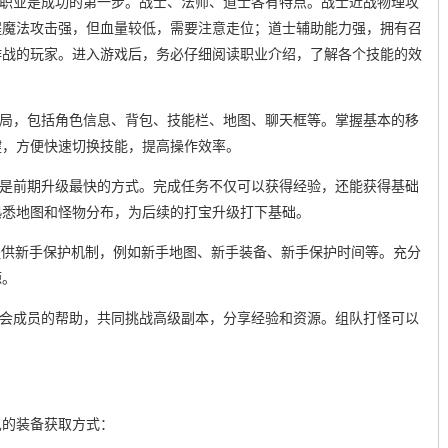
的职业是成功的第一步。战士、法师、道士各有特点。战士近战物理攻
程魔法攻击强，但血量较低，需要注意走位；道士辅助能力强，拥有召
作战的玩家。进入游戏后，务必仔细阅读职业介绍，了解各个技能的效
布局，包括角色信息、背包、技能栏、地图、聊天框等。掌握基本的移
键，方便快速切换技能，提高操作效率。
这是前期升级最快的方式。完成任务不仅可以获得经验，还能获得基础
熟悉地图和怪物分布，为后续的打宝升级打下基础。
会提供新手保护机制，例如新手地图、新手装备、新手保护时间等。充分
源。
行会成员的帮助，共同挑战高级副本，分享经验和资源。组队打怪可以
见的装备获取方式：