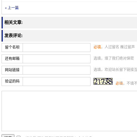
« 上一篇
相关文章:
发表评论:
必填
，人过留名 雁过留声
留个名呗
选填，填了我们绝对保密
还有邮箱
选填，欢迎站长留下链接
网站链接
验证的码
必填
，不填