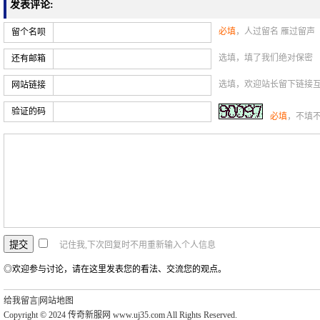
发表评论:
必填
，人过留名 雁过留声
留个名呗
选填，填了我们绝对保密
还有邮箱
选填，欢迎站长留下链接
网站链接
验证的码
必填
，不填
记住我,下次回复时不用重新输入个人信息
◎欢迎参与讨论，请在这里发表您的看法、交流您的观点。
给我留言
|
网站地图
Copyright © 2024 传奇新服网 www.uj35.com All Rights Reserved.