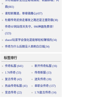
传奇私服卧龙山庄秘境指南：制霸群雄，问
鼎(661)
谁知斩魔道，单缘镇魔心(437)
杜都传奇武侠走爆发之路还是注重防御(38)
传奇SF网站惊天失守，996神器免费领！
(323)
zhaosf玩家学会强化是能够轻松赚钱的(34)
传奇为什么后期没人单刷白日城(34)
标签排行
传奇私服
(641)
新开传奇私服
(16)
1.76传奇
(53)
传奇新服
(13)
复古传奇
(42)
迷失传奇
(18)
热血传奇私服
(41)
单职业传奇
(137)
变态传奇
(22)
1.76复古传奇
(14)