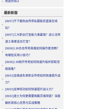
热血传奇sf
最新新服
[08/07]
不下载热血传奇私服能否直接在线
玩？
[08/07]
三大职业打宝能力谁最强？战士法师
道士谁更适合打宝？
[08/06]
1.80合击传奇英雄如何操作更流畅？
有哪些实用小技巧？
[08/06]
1.80刚开传奇如何快速升级并获取顶
级装备？
[08/03]
龙缘迷失单职业传奇如何快速提升战
力？
[08/03]
龙神倍功如何快速提升战斗力？
[08/02]
道士为何更需要佩戴灵魂项链？深度
解析其核心优势与实战策略