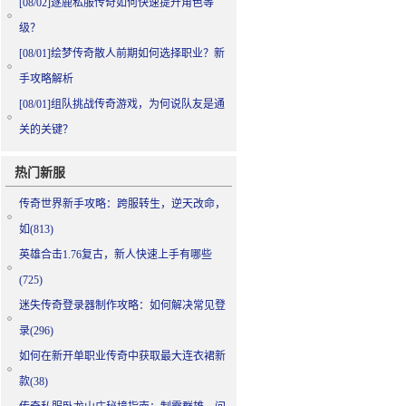
[08/02]
逐鹿私服传奇如何快速提升角色等
级？
[08/01]
绘梦传奇散人前期如何选择职业？新
手攻略解析
[08/01]
组队挑战传奇游戏，为何说队友是通
关的关键？
热门新服
传奇世界新手攻略：跨服转生，逆天改命，
如(813)
英雄合击1.76复古，新人快速上手有哪些
(725)
迷失传奇登录器制作攻略：如何解决常见登
录(296)
如何在新开单职业传奇中获取最大连衣裙新
款(38)