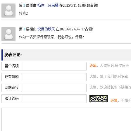
第
2
层楼由
掐住一只呆橘
在2025/6/11 19:09:19占领!
传奇2
第
3
层楼由
悦目的秋天
在2025/6/12 6:47:17占领!
作为一名资深传奇玩家，我必须说，传奇2
发表评论:
必填
，人过留名 雁过留声
留个名呗
选填，填了我们绝对保密
还有邮箱
选填，欢迎站长留下链接
网站链接
验证的码
必填
，不填